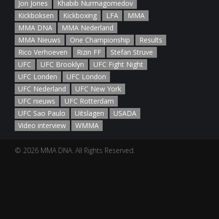
Jon Jones
Khabib Nurmagomedov
Kickboksen
Kickboxing
LFA
MMA
MMA DNA
MMA Nederland
MMA Nieuws
One Championship
Results
Rico Verhoeven
Rizin FF
Stefan Struve
UFC
UFC Brooklyn
UFC Fight Night
UFC Londen
UFC London
UFC Nederland
UFC New York
UFC nieuws
UFC Rotterdam
UFC Sao Paulo
Uitslagen
USADA
Video interview
WMMA
© 2026 MMA DNA. All Rights Reserved.