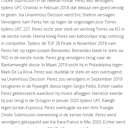
Choke Submission in de tweede ronde. Perez wist vervolgens
tijdens UFC Orlando in Februari 2018 dat debuut een goed vervolg
te geven. Via Unanimous Decision werd Eric Shelton verslagen.
Vervolgens nam Perez het op tegen de ongeslagen Jose Torres
tijdens UFC 227. Perez vocht zeer sterk en versloeg Torres via KO in
de eerste ronde. Hierna kreeg Perez een behoorlijke stap omhoog
in competitie. Tijdens de TUF 28 Finale in November 2018 nam
Perez het op tegen Joseph Benavidez. Benavidez bleek te sterk via
TKO in de eerste ronde. Perez ging vervolgens terug naar de
Bantamweight divisie. In Maart 2019 vocht hij in Philadelphia tegen
Mark De La Rosa. Perez was duidelijk te sterk en won overtuigend
via Unanimous Decision. Perez zou vervolgens in September 2019
terugkeren in de Flyweight divisie tegen Sergio Pettis. Echter raakte
Perez geblesseerd waardoor hij moest afzeggen. Hierdoor keerde
hij pas terug in de Octagon in Januari 2020 tijdens UFC Raleigh
tegen Jordan Espinosa. Perez overtuigde via een Arm-Triangle
Choke Submission overwinning in de eerste ronde. Perez werd
vervolgens gekoppeld aan Kai Kara-France in Mei 2020. Echter werd