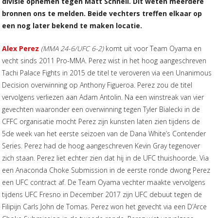
divisie opnemen tegen Matt Schnell. Dit weten meerdere
bronnen ons te melden. Beide vechters treffen elkaar op
een nog later bekend te maken locatie.
Alex Perez
(MMA 24-6/UFC 6-2)
komt uit voor Team Oyama en
vecht sinds 2011 Pro-MMA. Perez wist in het hoog aangeschreven
Tachi Palace Fights in 2015 de titel te veroveren via een Unanimous
Decision overwinning op Anthony Figueroa. Perez zou de titel
vervolgens verliezen aan Adam Antolin. Na een winstreak van vier
gevechten waaronder een overwinning tegen Tyler Bialecki in de
CFFC organisatie mocht Perez zijn kunsten laten zien tijdens de
5de week van het eerste seizoen van de Dana White’s Contender
Series. Perez had de hoog aangeschreven Kevin Gray tegenover
zich staan. Perez liet echter zien dat hij in de UFC thuishoorde. Via
een Anaconda Choke Submission in de eerste ronde dwong Perez
een UFC contract af. De Team Oyama vechter maakte vervolgens
tijdens UFC Fresno in December 2017 zijn UFC debuut tegen de
Filipijn Carls John de Tomas. Perez won het gevecht via een D’Arce