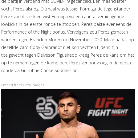
de partij in verband met COVID-19 gecanceld. Een maand later
vocht Perez alsnog. Ditmaal was Jussier Formiga de tegenstander.
Perez vocht sterk en wist Formiga via een aantal vernietigende
lowkicks in de eerste ronde te stoppen. Perez pakte eveneens de
Performance of the Night bonus. Vervolgens zou Perez gematch
worden tegen Brandon Moreno in November 2020. Maar nadat op
dezelfde card Cody Garbrandt niet kon vechten tijdens zijn
titelgevecht tegen Deiveson Figueiredo kreeg Perez de kans om het
op te nemen tegen de kampioen. Perez verloor vroeg in de eerste
ronde via Guillotine Choke Submission.
Embed from Getty Images