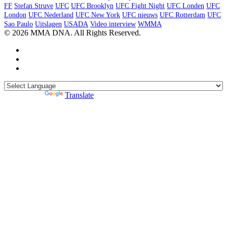
FF
Stefan Struve
UFC
UFC Brooklyn
UFC Fight Night
UFC Londen
UFC
London
UFC Nederland
UFC New York
UFC nieuws
UFC Rotterdam
UFC
Sao Paulo
Uitslagen
USADA
Video interview
WMMA
© 2026 MMA DNA. All Rights Reserved.
Powered by
Translate