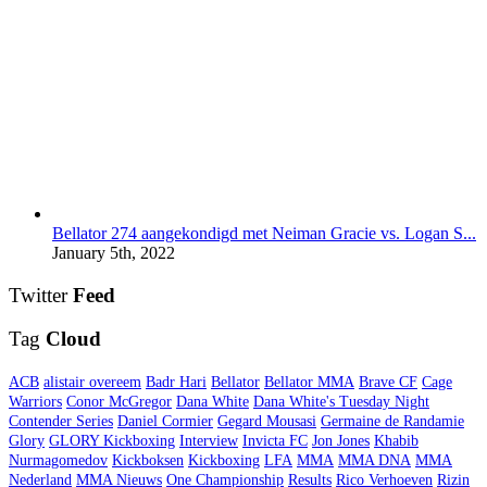
Bellator 274 aangekondigd met Neiman Gracie vs. Logan S...
January 5th, 2022
Twitter
Feed
Tag
Cloud
ACB
alistair overeem
Badr Hari
Bellator
Bellator MMA
Brave CF
Cage
Warriors
Conor McGregor
Dana White
Dana White's Tuesday Night
Contender Series
Daniel Cormier
Gegard Mousasi
Germaine de Randamie
Glory
GLORY Kickboxing
Interview
Invicta FC
Jon Jones
Khabib
Nurmagomedov
Kickboksen
Kickboxing
LFA
MMA
MMA DNA
MMA
Nederland
MMA Nieuws
One Championship
Results
Rico Verhoeven
Rizin