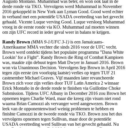
Augusto Montano. Muhammad was beter, en won ook laat in de
derde ronde via TKO. Vervolgens werd Muhammad in November
2016 gekoppeld in New York aan Lyman Good. Good werd echter
in verband met een potentiële USADA overtreding van het gevecht
gehaald. Vicente Luque verving Good. Luque versloeg Muhammad
vroeg in de eerste ronde via KO. Muhammad zal moeten winnen
om zijn UFC record in ieder geval weer in balans te krijgen.
Randy Brown
(MMA 9-1/UFC 3-1)
is een Jamaicaans-
Amerikaanse MMA vechter die sinds 2016 voor de UFC vecht.
Brown werd ontdekt tijdens het populaire programma ”Dana White
Lookin’ for a Fight”. Randy Brown die Ring of Combat Kampioen
was, maakte zijn debuut tegen Matt Dwyer in Januari 2016. Brown
won via Unanimous Decision. Vervolgens liep Brown in April 2016
tegen zijn eerste (en voorlopig laatste) verlies op tegen TUF 21
castmember Michael Graves. Vijf maanden later revancheerde
Brown zich voor zijn verlies door TUF Latin America 2 winnaar
Erick Montaño in de derde ronde te finishen via Guillotine Choke
Submission. Tijdens UFC Albany in December 2016 zou Brown het
opnemen tegen Charlie Ward, maar die kreeg zijn visum niet rond
waarna Brian Camozzi als vervanger werd aangewezen. Brown
leek van de opponentenwissel weinig problemen te hebben en
finishte Camozzi in de tweede ronde via TKO. Brown zou het dus
vervolgens opnemen tegen Sullivan, maar door de potentiële
USADA overtreding werd Sullivan van het gevecht gehaald. Nu