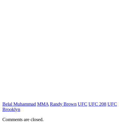
Belal Muhammad
MMA
Randy Brown
UFC
UFC 208
UFC
Brooklyn
Comments are closed.