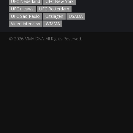
UFC Nederland
UFC New York
UFC nieuws
UFC Rotterdam
UFC Sao Paulo
Uitslagen
USADA
Video interview
WMMA
© 2026 MMA DNA. All Rights Reserved.