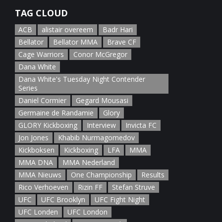
TAG CLOUD
ACB
alistair overeem
Badr Hari
Bellator
Bellator MMA
Brave CF
Cage Warriors
Conor McGregor
Dana White
Dana White's Tuesday Night Contender
Series
Daniel Cormier
Gegard Mousasi
Germaine de Randamie
Glory
GLORY Kickboxing
Interview
Invicta FC
Jon Jones
Khabib Nurmagomedov
Kickboksen
Kickboxing
LFA
MMA
MMA DNA
MMA Nederland
MMA Nieuws
One Championship
Results
Rico Verhoeven
Rizin FF
Stefan Struve
UFC
UFC Brooklyn
UFC Fight Night
UFC Londen
UFC London