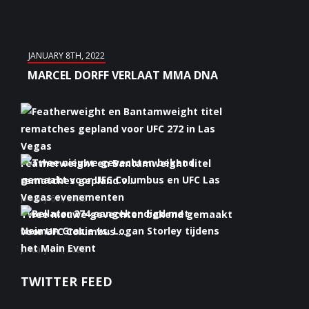
JANUARY 8TH, 2022
MARCEL DORFF VERLAAT MMA DNA
Featherweight en Bantamweight titel
rematches gepland v...
January 6th, 2022
Twee nieuwe gevechten bekend gemaakt
voor UFC Columbus ...
January 5th, 2022
Bellator 274 aangekondigd met Neiman
TWITTER FEED
Gracie vs. Logan S...
January 5th, 2022