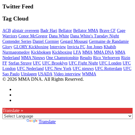
Twitter Feed
Tag Cloud
ACB
alistair overeem
Badr Hari
Bellator
Bellator MMA
Brave CF
Cage
Warriors
Conor McGregor
Dana White
Dana White's Tuesday Night
Contender Series
Daniel Cormier
Gegard Mousasi
Germaine de Randamie
Glory
GLORY Kickboxing
Interview
Invicta FC
Jon Jones
Khabib
Nurmagomedov
Kickboksen
Kickboxing
LFA
MMA
MMA DNA
MMA
Nederland
MMA Nieuws
One Championship
Results
Rico Verhoeven
Rizin
FF
Stefan Struve
UFC
UFC Brooklyn
UFC Fight Night
UFC Londen
UFC
London
UFC Nederland
UFC New York
UFC nieuws
UFC Rotterdam
UFC
Sao Paulo
Uitslagen
USADA
Video interview
WMMA
© 2026 MMA DNA. All Rights Reserved.
Translate »
Powered by
Translate