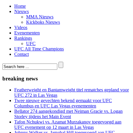
Home
Nieuws
MMA Nieuws
Kickboks Nieuws
Videos
Evenementen
Rankings
UFC
UFC All Time Champions
Contact
breaking news
Featherweight en Bantamweight titel rematches gepland voor
UFC 272 in Las Vegas
Twee nieuwe gevechten bekend gemaakt voor UFC
Columbus en UFC Las Vegas evenementen
Bellator 274 aangekondigd met Neiman Gracie vs. Logan
Storley tijdens het Main Event
Tafon Nchukwi vs. Azamat Murzakanov toegevoegd aan
UFC evenement op 12 maart in Las Vegas
Johnny Walker vs. Jamahal Hill toegevoegd aan UFC