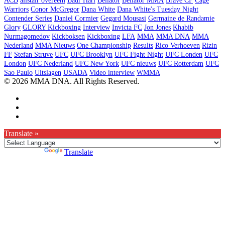
ACB
alistair overeem
Badr Hari
Bellator
Bellator MMA
Brave CF
Cage
Warriors
Conor McGregor
Dana White
Dana White's Tuesday Night
Contender Series
Daniel Cormier
Gegard Mousasi
Germaine de Randamie
Glory
GLORY Kickboxing
Interview
Invicta FC
Jon Jones
Khabib
Nurmagomedov
Kickboksen
Kickboxing
LFA
MMA
MMA DNA
MMA
Nederland
MMA Nieuws
One Championship
Results
Rico Verhoeven
Rizin
FF
Stefan Struve
UFC
UFC Brooklyn
UFC Fight Night
UFC Londen
UFC
London
UFC Nederland
UFC New York
UFC nieuws
UFC Rotterdam
UFC
Sao Paulo
Uitslagen
USADA
Video interview
WMMA
© 2026 MMA DNA. All Rights Reserved.
Translate »
Powered by
Translate