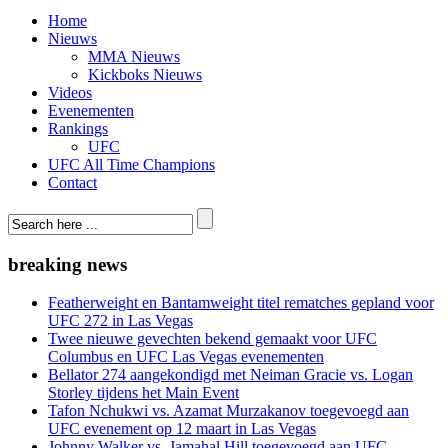
Home
Nieuws
MMA Nieuws
Kickboks Nieuws
Videos
Evenementen
Rankings
UFC
UFC All Time Champions
Contact
breaking news
Featherweight en Bantamweight titel rematches gepland voor
UFC 272 in Las Vegas
Twee nieuwe gevechten bekend gemaakt voor UFC
Columbus en UFC Las Vegas evenementen
Bellator 274 aangekondigd met Neiman Gracie vs. Logan
Storley tijdens het Main Event
Tafon Nchukwi vs. Azamat Murzakanov toegevoegd aan
UFC evenement op 12 maart in Las Vegas
Johnny Walker vs. Jamahal Hill toegevoegd aan UFC