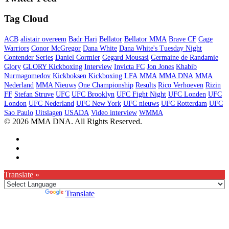
Tag Cloud
ACB
alistair overeem
Badr Hari
Bellator
Bellator MMA
Brave CF
Cage
Warriors
Conor McGregor
Dana White
Dana White's Tuesday Night
Contender Series
Daniel Cormier
Gegard Mousasi
Germaine de Randamie
Glory
GLORY Kickboxing
Interview
Invicta FC
Jon Jones
Khabib
Nurmagomedov
Kickboksen
Kickboxing
LFA
MMA
MMA DNA
MMA
Nederland
MMA Nieuws
One Championship
Results
Rico Verhoeven
Rizin
FF
Stefan Struve
UFC
UFC Brooklyn
UFC Fight Night
UFC Londen
UFC
London
UFC Nederland
UFC New York
UFC nieuws
UFC Rotterdam
UFC
Sao Paulo
Uitslagen
USADA
Video interview
WMMA
© 2026 MMA DNA. All Rights Reserved.
Translate »
Powered by
Translate