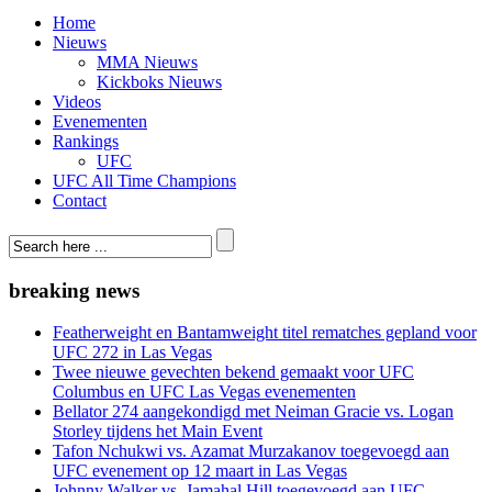
Home
Nieuws
MMA Nieuws
Kickboks Nieuws
Videos
Evenementen
Rankings
UFC
UFC All Time Champions
Contact
breaking news
Featherweight en Bantamweight titel rematches gepland voor
UFC 272 in Las Vegas
Twee nieuwe gevechten bekend gemaakt voor UFC
Columbus en UFC Las Vegas evenementen
Bellator 274 aangekondigd met Neiman Gracie vs. Logan
Storley tijdens het Main Event
Tafon Nchukwi vs. Azamat Murzakanov toegevoegd aan
UFC evenement op 12 maart in Las Vegas
Johnny Walker vs. Jamahal Hill toegevoegd aan UFC