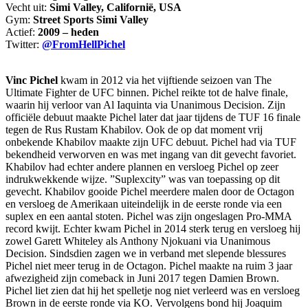
Vecht uit:
Simi Valley, Californië, USA
Gym:
Street Sports Simi Valley
Actief:
2009 – heden
Twitter:
@FromHellPichel
Vinc Pichel
kwam in 2012 via het vijftiende seizoen van The
Ultimate Fighter de UFC binnen. Pichel reikte tot de halve finale,
waarin hij verloor van Al Iaquinta via Unanimous Decision. Zijn
officiële debuut maakte Pichel later dat jaar tijdens de TUF 16 finale
tegen de Rus Rustam Khabilov. Ook de op dat moment vrij
onbekende Khabilov maakte zijn UFC debuut. Pichel had via TUF
bekendheid verworven en was met ingang van dit gevecht favoriet.
Khabilov had echter andere plannen en versloeg Pichel op zeer
indrukwekkende wijze. ”Suplexcity” was van toepassing op dit
gevecht. Khabilov gooide Pichel meerdere malen door de Octagon
en versloeg de Amerikaan uiteindelijk in de eerste ronde via een
suplex en een aantal stoten. Pichel was zijn ongeslagen Pro-MMA
record kwijt. Echter kwam Pichel in 2014 sterk terug en versloeg hij
zowel Garett Whiteley als Anthony Njokuani via Unanimous
Decision. Sindsdien zagen we in verband met slepende blessures
Pichel niet meer terug in de Octagon. Pichel maakte na ruim 3 jaar
afwezigheid zijn comeback in Juni 2017 tegen Damien Brown.
Pichel liet zien dat hij het spelletje nog niet verleerd was en versloeg
Brown in de eerste ronde via KO. Vervolgens bond hij Joaquim