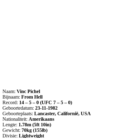
Naam:
Vinc Pichel
Bijnaam:
From Hell
Record:
14 – 5 – 0 (UFC 7 – 5 – 0)
Geboortedatum:
23-11-1982
Geboorteplaats:
Lancaster, Californië, USA
Nationaliteit:
Amerikaans
Lengte:
1.78m (5ft 10in)
Gewicht:
70kg (155lb)
Divisie:
Lightweight