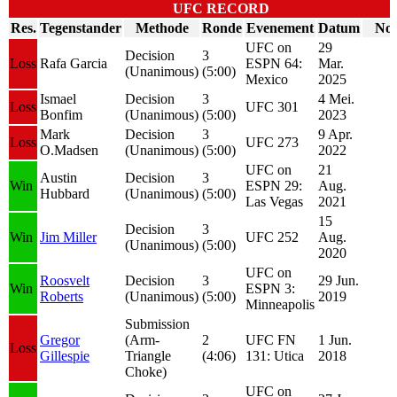
UFC RECORD
Res.
Tegenstander
Methode
Ronde
Evenement
Datum
Not
UFC on
29
Decision
3
Loss
Rafa Garcia
ESPN 64:
Mar.
(Unanimous)
(5:00)
Mexico
2025
Ismael
Decision
3
4 Mei.
Loss
UFC 301
Bonfim
(Unanimous)
(5:00)
2023
Mark
Decision
3
9 Apr.
Loss
UFC 273
O.Madsen
(Unanimous)
(5:00)
2022
UFC on
21
Austin
Decision
3
Win
ESPN 29:
Aug.
Hubbard
(Unanimous)
(5:00)
Las Vegas
2021
15
Decision
3
Win
Jim Miller
UFC 252
Aug.
(Unanimous)
(5:00)
2020
UFC on
Roosvelt
Decision
3
29 Jun.
Win
ESPN 3:
Roberts
(Unanimous)
(5:00)
2019
Minneapolis
Submission
Gregor
(Arm-
2
UFC FN
1 Jun.
Loss
Gillespie
Triangle
(4:06)
131: Utica
2018
Choke)
UFC on