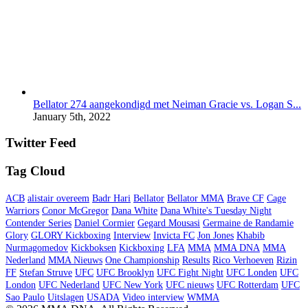
Bellator 274 aangekondigd met Neiman Gracie vs. Logan S...
January 5th, 2022
Twitter Feed
Tag Cloud
ACB
alistair overeem
Badr Hari
Bellator
Bellator MMA
Brave CF
Cage
Warriors
Conor McGregor
Dana White
Dana White's Tuesday Night
Contender Series
Daniel Cormier
Gegard Mousasi
Germaine de Randamie
Glory
GLORY Kickboxing
Interview
Invicta FC
Jon Jones
Khabib
Nurmagomedov
Kickboksen
Kickboxing
LFA
MMA
MMA DNA
MMA
Nederland
MMA Nieuws
One Championship
Results
Rico Verhoeven
Rizin
FF
Stefan Struve
UFC
UFC Brooklyn
UFC Fight Night
UFC Londen
UFC
London
UFC Nederland
UFC New York
UFC nieuws
UFC Rotterdam
UFC
Sao Paulo
Uitslagen
USADA
Video interview
WMMA