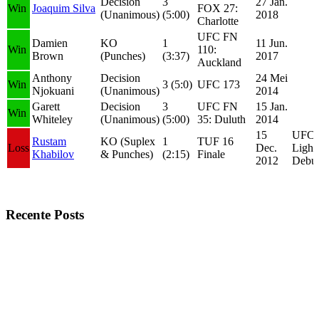
Decision
3
27 Jan.
Win
Joaquim Silva
FOX 27:
(Unanimous)
(5:00)
2018
Charlotte
UFC FN
Damien
KO
1
11 Jun.
Win
110:
Brown
(Punches)
(3:37)
2017
Auckland
Anthony
Decision
24 Mei
Win
3 (5:0)
UFC 173
Njokuani
(Unanimous)
2014
Garett
Decision
3
UFC FN
15 Jan.
Win
Whiteley
(Unanimous)
(5:00)
35: Duluth
2014
15
UFC
Rustam
KO (Suplex
1
TUF 16
Loss
Dec.
Light
Khabilov
& Punches)
(2:15)
Finale
2012
Debu
Recente Posts