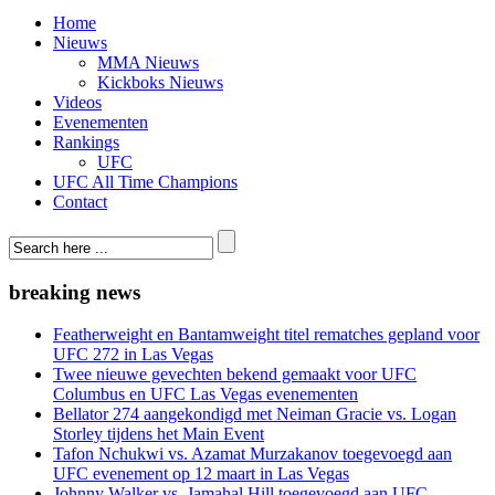
Home
Nieuws
MMA Nieuws
Kickboks Nieuws
Videos
Evenementen
Rankings
UFC
UFC All Time Champions
Contact
breaking news
Featherweight en Bantamweight titel rematches gepland voor
UFC 272 in Las Vegas
Twee nieuwe gevechten bekend gemaakt voor UFC
Columbus en UFC Las Vegas evenementen
Bellator 274 aangekondigd met Neiman Gracie vs. Logan
Storley tijdens het Main Event
Tafon Nchukwi vs. Azamat Murzakanov toegevoegd aan
UFC evenement op 12 maart in Las Vegas
Johnny Walker vs. Jamahal Hill toegevoegd aan UFC