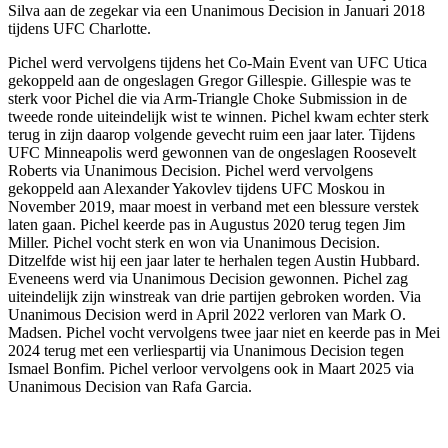
Silva aan de zegekar via een Unanimous Decision in Januari 2018
tijdens UFC Charlotte.
Pichel werd vervolgens tijdens het Co-Main Event van UFC Utica
gekoppeld aan de ongeslagen Gregor Gillespie. Gillespie was te
sterk voor Pichel die via Arm-Triangle Choke Submission in de
tweede ronde uiteindelijk wist te winnen. Pichel kwam echter sterk
terug in zijn daarop volgende gevecht ruim een jaar later. Tijdens
UFC Minneapolis werd gewonnen van de ongeslagen Roosevelt
Roberts via Unanimous Decision. Pichel werd vervolgens
gekoppeld aan Alexander Yakovlev tijdens UFC Moskou in
November 2019, maar moest in verband met een blessure verstek
laten gaan. Pichel keerde pas in Augustus 2020 terug tegen Jim
Miller. Pichel vocht sterk en won via Unanimous Decision.
Ditzelfde wist hij een jaar later te herhalen tegen Austin Hubbard.
Eveneens werd via Unanimous Decision gewonnen. Pichel zag
uiteindelijk zijn winstreak van drie partijen gebroken worden. Via
Unanimous Decision werd in April 2022 verloren van Mark O.
Madsen. Pichel vocht vervolgens twee jaar niet en keerde pas in Mei
2024 terug met een verliespartij via Unanimous Decision tegen
Ismael Bonfim. Pichel verloor vervolgens ook in Maart 2025 via
Unanimous Decision van Rafa Garcia.