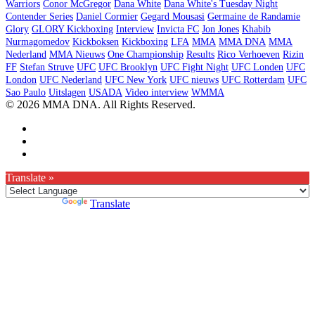
Warriors
Conor McGregor
Dana White
Dana White's Tuesday Night
Contender Series
Daniel Cormier
Gegard Mousasi
Germaine de Randamie
Glory
GLORY Kickboxing
Interview
Invicta FC
Jon Jones
Khabib
Nurmagomedov
Kickboksen
Kickboxing
LFA
MMA
MMA DNA
MMA
Nederland
MMA Nieuws
One Championship
Results
Rico Verhoeven
Rizin
FF
Stefan Struve
UFC
UFC Brooklyn
UFC Fight Night
UFC Londen
UFC
London
UFC Nederland
UFC New York
UFC nieuws
UFC Rotterdam
UFC
Sao Paulo
Uitslagen
USADA
Video interview
WMMA
© 2026 MMA DNA. All Rights Reserved.
Translate »
Powered by
Translate