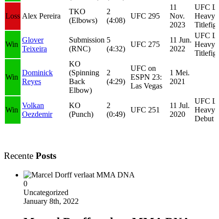
11
UFC Li
TKO
2
Loss
Alex Pereira
UFC 295
Nov.
Heavyw
(Elbows)
(4:08)
2023
Titlefig
UFC Li
Glover
Submission
5
11 Jun.
Win
UFC 275
Heavyw
Teixeira
(RNC)
(4:32)
2022
Titlefig
KO
UFC on
Dominick
(Spinning
2
1 Mei.
Win
ESPN 23:
Reyes
Back
(4:29)
2021
Las Vegas
Elbow)
UFC Li
Volkan
KO
2
11 Jul.
Win
UFC 251
Heavyw
Oezdemir
(Punch)
(0:49)
2020
Debut
Recente
Posts
0
Uncategorized
January 8th, 2022