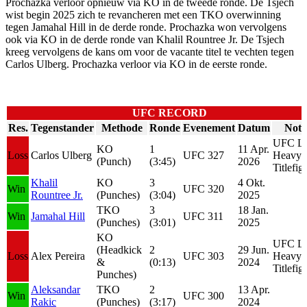
Prochazka verloor opnieuw via KO in de tweede ronde. De Tsjech
wist begin 2025 zich te revancheren met een TKO overwinning
tegen Jamahal Hill in de derde ronde. Prochazka won vervolgens
ook via KO in de derde ronde van Khalil Rountree Jr. De Tsjech
kreeg vervolgens de kans om voor de vacante titel te vechten tegen
Carlos Ulberg. Prochazka verloor via KO in de eerste ronde.
UFC RECORD
Res.
Tegenstander
Methode
Ronde
Evenement
Datum
Notit
UFC Li
KO
1
11 Apr.
Loss
Carlos Ulberg
UFC 327
Heavyw
(Punch)
(3:45)
2026
Titlefig
Khalil
KO
3
4 Okt.
Win
UFC 320
Rountree Jr.
(Punches)
(3:04)
2025
TKO
3
18 Jan.
Win
Jamahal Hill
UFC 311
(Punches)
(3:01)
2025
KO
UFC Li
(Headkick
2
29 Jun.
Loss
Alex Pereira
UFC 303
Heavyw
&
(0:13)
2024
Titlefig
Punches)
Aleksandar
TKO
2
13 Apr.
Win
UFC 300
Rakic
(Punches)
(3:17)
2024