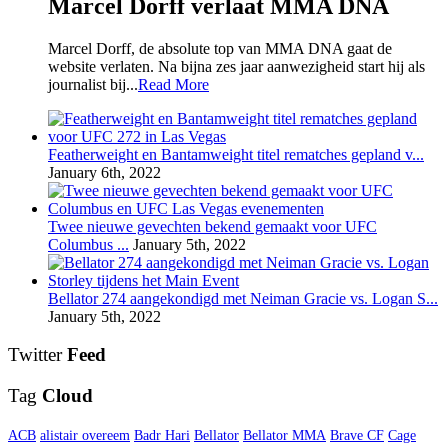
Marcel Dorff verlaat MMA DNA
Marcel Dorff, de absolute top van MMA DNA gaat de
website verlaten. Na bijna zes jaar aanwezigheid start hij als
journalist bij...
Read More
Featherweight en Bantamweight titel rematches gepland v...
January 6th, 2022
Twee nieuwe gevechten bekend gemaakt voor UFC
Columbus ...
January 5th, 2022
Bellator 274 aangekondigd met Neiman Gracie vs. Logan S...
January 5th, 2022
Twitter
Feed
Tag
Cloud
ACB
alistair overeem
Badr Hari
Bellator
Bellator MMA
Brave CF
Cage