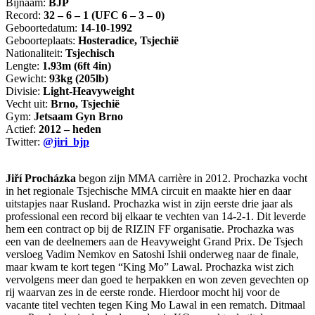
Bijnaam:
BJP
Record:
32 – 6 – 1 (UFC 6 – 3 – 0)
Geboortedatum:
14-10-1992
Geboorteplaats:
Hosteradice, Tsjechië
Nationaliteit:
Tsjechisch
Lengte:
1.93m (6ft 4in)
Gewicht:
93kg (205lb)
Divisie:
Light-Heavyweight
Vecht uit:
Brno, Tsjechië
Gym:
Jetsaam Gyn Brno
Actief:
2012 – heden
Twitter:
@jiri_bjp
Jiří Procházka
begon zijn MMA carrière in 2012. Prochazka vocht
in het regionale Tsjechische MMA circuit en maakte hier en daar
uitstapjes naar Rusland. Prochazka wist in zijn eerste drie jaar als
professional een record bij elkaar te vechten van 14-2-1. Dit leverde
hem een contract op bij de RIZIN FF organisatie. Prochazka was
een van de deelnemers aan de Heavyweight Grand Prix. De Tsjech
versloeg Vadim Nemkov en Satoshi Ishii onderweg naar de finale,
maar kwam te kort tegen “King Mo” Lawal. Prochazka wist zich
vervolgens meer dan goed te herpakken en won zeven gevechten op
rij waarvan zes in de eerste ronde. Hierdoor mocht hij voor de
vacante titel vechten tegen King Mo Lawal in een rematch. Ditmaal