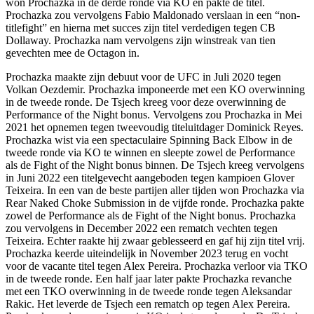
won Prochazka in de derde ronde via KO en pakte de titel.
Prochazka zou vervolgens Fabio Maldonado verslaan in een “non-
titlefight” en hierna met succes zijn titel verdedigen tegen CB
Dollaway. Prochazka nam vervolgens zijn winstreak van tien
gevechten mee de Octagon in.
Prochazka maakte zijn debuut voor de UFC in Juli 2020 tegen
Volkan Oezdemir. Prochazka imponeerde met een KO overwinning
in de tweede ronde. De Tsjech kreeg voor deze overwinning de
Performance of the Night bonus. Vervolgens zou Prochazka in Mei
2021 het opnemen tegen tweevoudig titeluitdager Dominick Reyes.
Prochazka wist via een spectaculaire Spinning Back Elbow in de
tweede ronde via KO te winnen en sleepte zowel de Performance
als de Fight of the Night bonus binnen. De Tsjech kreeg vervolgens
in Juni 2022 een titelgevecht aangeboden tegen kampioen Glover
Teixeira. In een van de beste partijen aller tijden won Prochazka via
Rear Naked Choke Submission in de vijfde ronde. Prochazka pakte
zowel de Performance als de Fight of the Night bonus. Prochazka
zou vervolgens in December 2022 een rematch vechten tegen
Teixeira. Echter raakte hij zwaar geblesseerd en gaf hij zijn titel vrij.
Prochazka keerde uiteindelijk in November 2023 terug en vocht
voor de vacante titel tegen Alex Pereira. Prochazka verloor via TKO
in de tweede ronde. Een half jaar later pakte Prochazka revanche
met een TKO overwinning in de tweede ronde tegen Aleksandar
Rakic. Het leverde de Tsjech een rematch op tegen Alex Pereira.