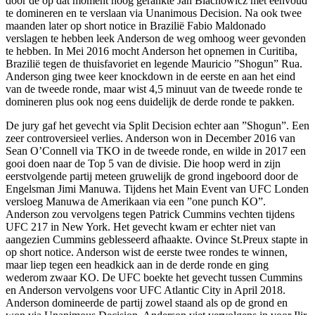
door de op dat moment hoog gerankte Jan Blachowicz met eenvoud
te domineren en te verslaan via Unanimous Decision. Na ook twee
maanden later op short notice in Brazilië Fabio Maldonado
verslagen te hebben leek Anderson de weg omhoog weer gevonden
te hebben. In Mei 2016 mocht Anderson het opnemen in Curitiba,
Brazilië tegen de thuisfavoriet en legende Mauricio ”Shogun” Rua.
Anderson ging twee keer knockdown in de eerste en aan het eind
van de tweede ronde, maar wist 4,5 minuut van de tweede ronde te
domineren plus ook nog eens duidelijk de derde ronde te pakken.
De jury gaf het gevecht via Split Decision echter aan ”Shogun”. Een
zeer controversieel verlies. Anderson won in December 2016 van
Sean O’Connell via TKO in de tweede ronde, en wilde in 2017 een
gooi doen naar de Top 5 van de divisie. Die hoop werd in zijn
eerstvolgende partij meteen gruwelijk de grond ingeboord door de
Engelsman Jimi Manuwa. Tijdens het Main Event van UFC Londen
versloeg Manuwa de Amerikaan via een ”one punch KO”.
Anderson zou vervolgens tegen Patrick Cummins vechten tijdens
UFC 217 in New York. Het gevecht kwam er echter niet van
aangezien Cummins geblesseerd afhaakte. Ovince St.Preux stapte in
op short notice. Anderson wist de eerste twee rondes te winnen,
maar liep tegen een headkick aan in de derde ronde en ging
wederom zwaar KO. De UFC boekte het gevecht tussen Cummins
en Anderson vervolgens voor UFC Atlantic City in April 2018.
Anderson domineerde de partij zowel staand als op de grond en