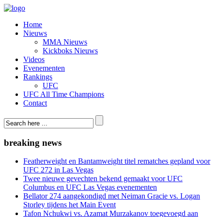
Home
Nieuws
MMA Nieuws
Kickboks Nieuws
Videos
Evenementen
Rankings
UFC
UFC All Time Champions
Contact
breaking news
Featherweight en Bantamweight titel rematches gepland voor
UFC 272 in Las Vegas
Twee nieuwe gevechten bekend gemaakt voor UFC
Columbus en UFC Las Vegas evenementen
Bellator 274 aangekondigd met Neiman Gracie vs. Logan
Storley tijdens het Main Event
Tafon Nchukwi vs. Azamat Murzakanov toegevoegd aan