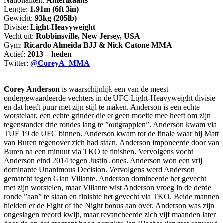
Nationaliteit:
Amerikaans
Lengte:
1.91m (6ft 3in)
Gewicht:
93kg (205lb)
Divisie:
Light-Heavyweight
Vecht uit:
Robbinsville, New Jersey, USA
Gym:
Ricardo Almeida BJJ & Nick Catone MMA
Actief:
2013 – heden
Twitter:
@CoreyA_MMA
Corey Anderson
is waarschijnlijk een van de meest
ondergewaardeerde vechters in de UFC Light-Heavyweight divisie
en dat heeft puur met zijn stijl te maken. Anderson is een echte
worstelaar, een echte grinder die er geen moeite mee heeft om zijn
tegenstander drie rondes lang te ”outgrapplen”. Anderson kwam via
TUF 19 de UFC binnen. Anderson kwam tot de finale waar hij Matt
van Buren tegenover zich had staan. Anderson imponeerde door van
Buren na een minuut via TKO te finishen. Vervolgens vocht
Anderson eind 2014 tegen Justin Jones. Anderson won een vrij
dominante Unanimous Decision. Vervolgens werd Anderson
gematcht tegen Gian Villante. Anderson domineerde het gevecht
met zijn worstelen, maar Villante wist Anderson vroeg in de derde
ronde ”aan” te slaan en finishte het gevecht via TKO. Beide mannen
hielden er de Fight of the Night bonus aan over. Anderson was zijn
ongeslagen record kwijt, maar revancheerde zich vijf maanden later