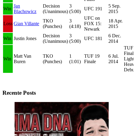
Jan
Decision
3
5 Sep.
Win
UFC 191
Blachowicz
(Unanimous)
(5:00)
2015
UFC on
TKO
3
18 Apr.
Loss
Gian Villante
FOX 15:
(Punches)
(4:18)
2015
Newark
Decision
3
6 Dec.
Win
Justin Jones
UFC 181
(Unanimous)
(5:00)
2014
TUF 
Final
Matt Van
TKO
1
TUF 19
6 Jul.
Win
Light-
Buren
(Punches)
(1:01)
Finale
2014
Heavy
Debut
Recente Posts