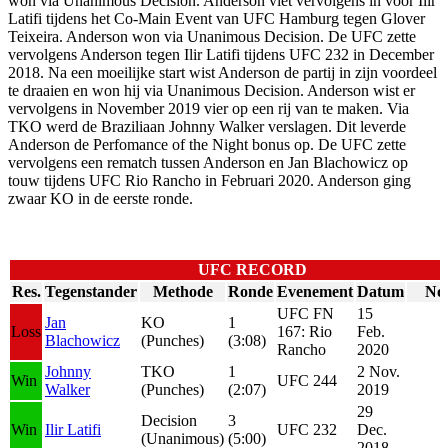
won via Unanimous Decision. Anderson viet vervolgens in voor Ilir
Latifi tijdens het Co-Main Event van UFC Hamburg tegen Glover
Teixeira. Anderson won via Unanimous Decision. De UFC zette
vervolgens Anderson tegen Ilir Latifi tijdens UFC 232 in December
2018. Na een moeilijke start wist Anderson de partij in zijn voordeel
te draaien en won hij via Unanimous Decision. Anderson wist er
vervolgens in November 2019 vier op een rij van te maken. Via
TKO werd de Braziliaan Johnny Walker verslagen. Dit leverde
Anderson de Perfomance of the Night bonus op. De UFC zette
vervolgens een rematch tussen Anderson en Jan Blachowicz op
touw tijdens UFC Rio Rancho in Februari 2020. Anderson ging
zwaar KO in de eerste ronde.
UFC RECORD
Res.
Tegenstander
Methode
Ronde
Evenement
Datum
Not
UFC FN
15
Jan
KO
1
Loss
167: Rio
Feb.
Blachowicz
(Punches)
(3:08)
Rancho
2020
Johnny
TKO
1
2 Nov.
Win
UFC 244
Walker
(Punches)
(2:07)
2019
29
Decision
3
Win
Ilir Latifi
UFC 232
Dec.
(Unanimous)
(5:00)
2018