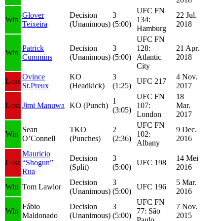
UFC FN
Glover
Decision
3
22 Jul.
Win
134:
Teixeira
(Unanimous)
(5:00)
2018
Hamburg
UFC FN
Patrick
Decision
3
128:
21 Apr.
Win
Cummins
(Unanimous)
(5:00)
Atlantic
2018
City
Ovince
KO
3
4 Nov.
Loss
UFC 217
St.Preux
(Headkick)
(1:25)
2017
UFC FN
18
1
Loss
Jimi Manuwa
KO (Punch)
107:
Mar.
(3:05)
London
2017
UFC FN
Sean
TKO
2
9 Dec.
Win
102:
O’Connell
(Punches)
(2:36)
2016
Albany
Mauricio
Decision
3
14 Mei
Loss
“Shogun”
UFC 198
(Split)
(5:00)
2016
Rua
Decision
3
5 Mar.
Win
Tom Lawlor
UFC 196
(Unanimous)
(5:00)
2016
UFC FN
Fábio
Decision
3
7 Nov.
Win
77: São
Maldonado
(Unanimous)
(5:00)
2015
Paulo