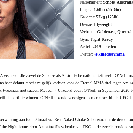
Nationaliteit:
Schots, Australi
Lengte:
1.68m (5ft 6in)
Gewicht:
57kg (125lb)
Divisie:
Flyweight
Vecht uit:
Goldcoast, Queensla
Gym:
Fight Ready
Actief:
2019 – heden
Twitter:
@kingcaseymma
vechtster die zowel de Schotse als Australische nationaliteit heeft. O’Neill ma
dens haar debuut mocht ze gelijk vechten voor de Eternal MMA titel tegen Amira
l tweemaal met succes. Met een 4-0 record vocht O’Neill in September 2020 bi
ill de partij te winnen. O’Neill tekende vervolgens een contract bij de UFC. 
verwinning aan toe. Ditmaal via Rear Naked Choke Submission in de derde ron
 the Night bonus door Antonina Shevchenko via TKO in de tweede ronde te sto