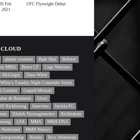
20 Feb.
UFC Flyweight Debut
2021
CLOUD
alistair overeem
Badr Hari
Bellator
ator MMA
Brave CF
Cage Warriors
r McGregor
Dana White
White's Tuesday Night Contender Series
l Cormier
Gegard Mousasi
aine de Randamie
Glory
Y Kickboxing
Interview
Invicta FC
ones
Khabib Nurmagomedov
Kickboksen
boxing
LFA
MMA
MMA DNA
Nederland
MMA Nieuws
Championship
Results
Rico Verhoeven