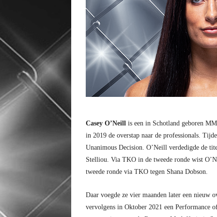
Casey O’Neill
is een in Schotland geboren MMA 
in 2019 de overstap naar de professionals. Tij
Unanimous Decision. O’Neill verdedigde de tite
Stelliou. Via TKO in de tweede ronde wist O’Ne
tweede ronde via TKO tegen Shana Dobson.
Daar voegde ze vier maanden later een nieuw o
vervolgens in Oktober 2021 een Performance of