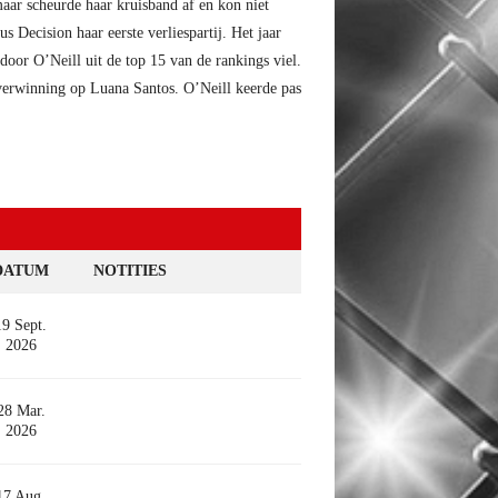
aar scheurde haar kruisband af en kon niet
 Decision haar eerste verliespartij. Het jaar
or O’Neill uit de top 15 van de rankings viel.
overwinning op Luana Santos. O’Neill keerde pas
DATUM
NOTITIES
19 Sept.
2026
28 Mar.
2026
17 Aug.