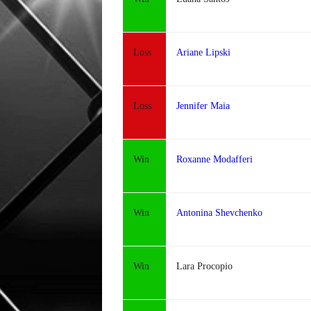
Loss
Ariane Lipski
Loss
Jennifer Maia
Win
Roxanne Modafferi
Win
Antonina Shevchenko
Win
Lara Procopio