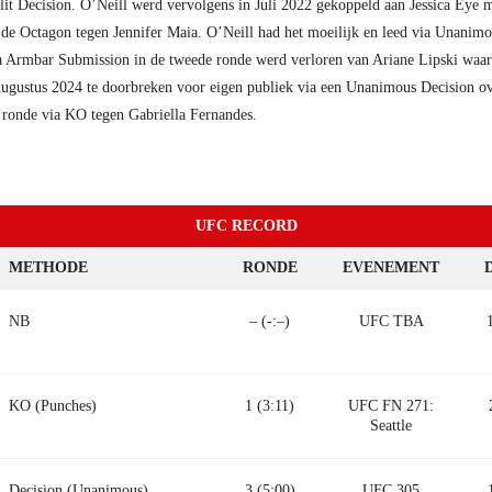
t Decision. O’Neill werd vervolgens in Juli 2022 gekoppeld aan Jessica Eye m
de Octagon tegen Jennifer Maia. O’Neill had het moeilijk en leed via Unanimous
a Armbar Submission in de tweede ronde werd verloren van Ariane Lipski waardo
n Augustus 2024 te doorbreken voor eigen publiek via een Unanimous Decision 
 ronde via KO tegen Gabriella Fernandes.
UFC RECORD
METHODE
RONDE
EVENEMENT
NB
– (-:–)
UFC TBA
KO (Punches)
1 (3:11)
UFC FN 271:
Seattle
Decision (Unanimous)
3 (5:00)
UFC 305