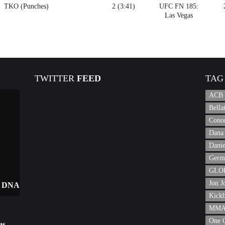
TKO (Punches)
2 (3:41)
UFC FN 185:
Las Vegas
TWITTER
FEED
TAG
ACB
Bell
Cono
Dana 
Danie
Germ
GLOR
Jon J
 DNA
Kick
MMA 
One 