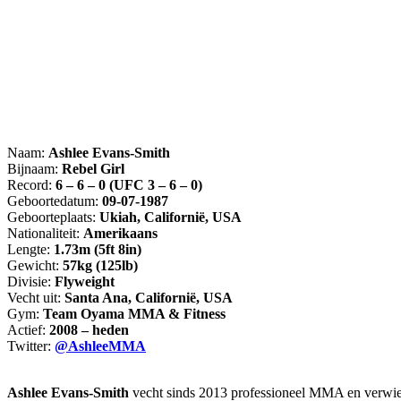
Naam:
Ashlee Evans-Smith
Bijnaam:
Rebel Girl
Record:
6 – 6 – 0 (UFC 3 – 6 – 0)
Geboortedatum:
09-07-1987
Geboorteplaats:
Ukiah, Californië, USA
Nationaliteit:
Amerikaans
Lengte:
1.73m (5ft 8in)
Gewicht:
57kg (125lb)
Divisie:
Flyweight
Vecht uit:
Santa Ana, Californië, USA
Gym:
Team Oyama MMA & Fitness
Actief:
2008 – heden
Twitter:
@AshleeMMA
Ashlee Evans-Smith
vecht sinds 2013 professioneel MMA en verwier