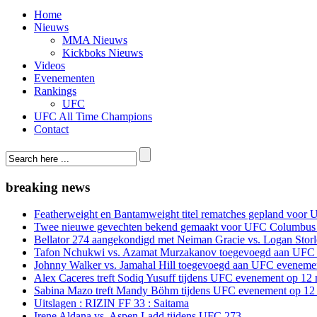
Home
Nieuws
MMA Nieuws
Kickboks Nieuws
Videos
Evenementen
Rankings
UFC
UFC All Time Champions
Contact
breaking news
Featherweight en Bantamweight titel rematches gepland voor 
Twee nieuwe gevechten bekend gemaakt voor UFC Columbus
Bellator 274 aangekondigd met Neiman Gracie vs. Logan Storle
Tafon Nchukwi vs. Azamat Murzakanov toegevoegd aan UFC e
Johnny Walker vs. Jamahal Hill toegevoegd aan UFC evenement
Alex Caceres treft Sodiq Yusuff tijdens UFC evenement op 12 
Sabina Mazo treft Mandy Böhm tijdens UFC evenement op 12 
Uitslagen : RIZIN FF 33 : Saitama
Irene Aldana vs. Aspen Ladd tijdens UFC 273