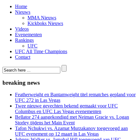
Home
Nieuws
MMA Nieuws
Kickboks Nieuws
Videos
Evenementen
Rankings
UFC
UFC All Time Champions
Contact
breaking news
Featherweight en Bantamweight titel rematches gepland voor
UFC 272 in Las Vegas
Twee nieuwe gevechten bekend gemaakt voor UFC
Columbus en UFC Las Vegas evenementen
Bellator 274 aangekondigd met Neiman Gracie vs. Logan
Storley tijdens het Main Event
Tafon Nchukwi vs. Azamat Murzakanov toegevoegd aan
UFC evenement op 12 maart in Las Vegas
Johnny Walker vs. Jamahal Hill toegevoegd aan UFC