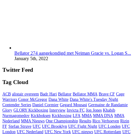
Bellator 274 aangekondigd met Neiman Gracie vs. Logan S...
January 5th, 2022
Twitter Feed
Tag Cloud
ACB
alistair overeem
Badr Hari
Bellator
Bellator MMA
Brave CF
Cage
Warriors
Conor McGregor
Dana White
Dana White's Tuesday Night
Contender Series
Daniel Cormier
Gegard Mousasi
Germaine de Randamie
Glory
GLORY Kickboxing
Interview
Invicta FC
Jon Jones
Khabib
Nurmagomedov
Kickboksen
Kickboxing
LFA
MMA
MMA DNA
MMA
Nederland
MMA Nieuws
One Championship
Results
Rico Verhoeven
Rizin
FF
Stefan Struve
UFC
UFC Brooklyn
UFC Fight Night
UFC Londen
UFC
London
UFC Nederland
UFC New York
UFC nieuws
UFC Rotterdam
UFC