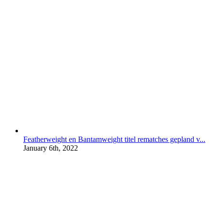
Featherweight en Bantamweight titel rematches gepland v...
January 6th, 2022