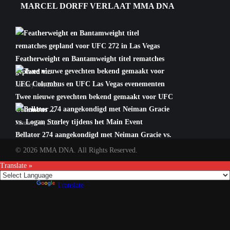
MARCEL DORFF VERLAAT MMA DNA
Featherweight en Bantamweight titel rematches
gepland v...
January 6th, 2022
Twee nieuwe gevechten bekend gemaakt voor UFC
Columbus ...
January 5th, 2022
Bellator 274 aangekondigd met Neiman Gracie vs.
Logan S...
© 2026 MMA DNA. All Rights Reserved.
January 5th, 2022
Translate »
Powered by
Translate