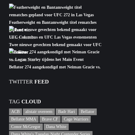
Featherweight en Bantamweight titel rematches
gepland v...
January 6th, 2022
Twee nieuwe gevechten bekend gemaakt voor UFC
Columbus ...
January 5th, 2022
Bellator 274 aangekondigd met Neiman Gracie vs.
Logan S...
TWITTER
FEED
January 5th, 2022
TAG
CLOUD
ACB
alistair overeem
Badr Hari
Bellator
Bellator MMA
Brave CF
Cage Warriors
Conor McGregor
Dana White
Dana White's Tuesday Night Contender Series