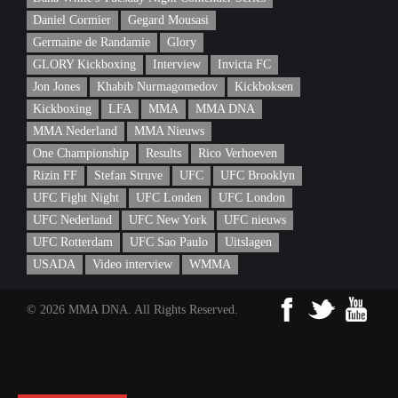
Daniel Cormier
Gegard Mousasi
Germaine de Randamie
Glory
GLORY Kickboxing
Interview
Invicta FC
Jon Jones
Khabib Nurmagomedov
Kickboksen
Kickboxing
LFA
MMA
MMA DNA
MMA Nederland
MMA Nieuws
One Championship
Results
Rico Verhoeven
Rizin FF
Stefan Struve
UFC
UFC Brooklyn
UFC Fight Night
UFC Londen
UFC London
UFC Nederland
UFC New York
UFC nieuws
UFC Rotterdam
UFC Sao Paulo
Uitslagen
USADA
Video interview
WMMA
© 2026 MMA DNA. All Rights Reserved.