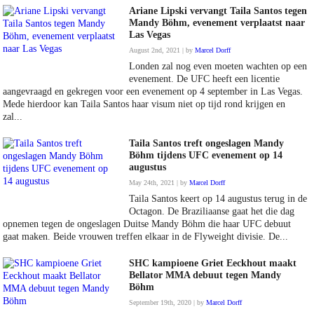
Ariane Lipski vervangt Taila Santos tegen
Mandy Böhm, evenement verplaatst naar
Las Vegas
August 2nd, 2021 | by
Marcel Dorff
Londen zal nog even moeten wachten op een
evenement. De UFC heeft een licentie
aangevraagd en gekregen voor een evenement op 4 september in Las Vegas.
Mede hierdoor kan Taila Santos haar visum niet op tijd rond krijgen en
zal...
Taila Santos treft ongeslagen Mandy
Böhm tijdens UFC evenement op 14
augustus
May 24th, 2021 | by
Marcel Dorff
Taila Santos keert op 14 augustus terug in de
Octagon. De Braziliaanse gaat het die dag
opnemen tegen de ongeslagen Duitse Mandy Böhm die haar UFC debuut
gaat maken. Beide vrouwen treffen elkaar in de Flyweight divisie. De...
SHC kampioene Griet Eeckhout maakt
Bellator MMA debuut tegen Mandy
Böhm
September 19th, 2020 | by
Marcel Dorff