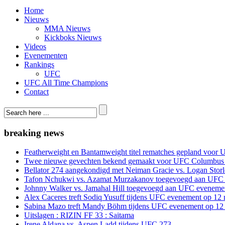
Home
Nieuws
MMA Nieuws
Kickboks Nieuws
Videos
Evenementen
Rankings
UFC
UFC All Time Champions
Contact
breaking news
Featherweight en Bantamweight titel rematches gepland voor 
Twee nieuwe gevechten bekend gemaakt voor UFC Columbus
Bellator 274 aangekondigd met Neiman Gracie vs. Logan Storle
Tafon Nchukwi vs. Azamat Murzakanov toegevoegd aan UFC e
Johnny Walker vs. Jamahal Hill toegevoegd aan UFC evenement
Alex Caceres treft Sodiq Yusuff tijdens UFC evenement op 12 
Sabina Mazo treft Mandy Böhm tijdens UFC evenement op 12 
Uitslagen : RIZIN FF 33 : Saitama
Irene Aldana vs. Aspen Ladd tijdens UFC 273