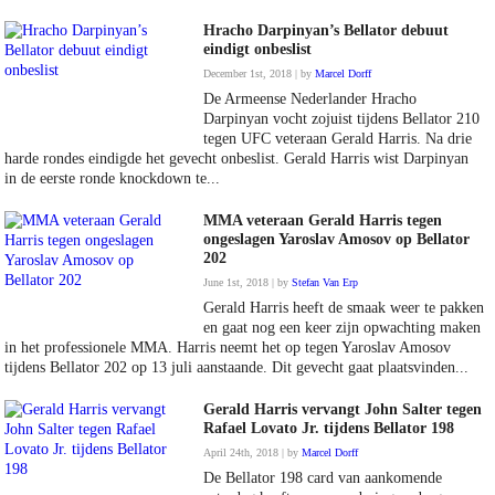
Hracho Darpinyan’s Bellator debuut
eindigt onbeslist
December 1st, 2018 | by
Marcel Dorff
De Armeense Nederlander Hracho
Darpinyan vocht zojuist tijdens Bellator 210
tegen UFC veteraan Gerald Harris. Na drie
harde rondes eindigde het gevecht onbeslist. Gerald Harris wist Darpinyan
in de eerste ronde knockdown te...
MMA veteraan Gerald Harris tegen
ongeslagen Yaroslav Amosov op Bellator
202
June 1st, 2018 | by
Stefan Van Erp
Gerald Harris heeft de smaak weer te pakken
en gaat nog een keer zijn opwachting maken
in het professionele MMA. Harris neemt het op tegen Yaroslav Amosov
tijdens Bellator 202 op 13 juli aanstaande. Dit gevecht gaat plaatsvinden...
Gerald Harris vervangt John Salter tegen
Rafael Lovato Jr. tijdens Bellator 198
April 24th, 2018 | by
Marcel Dorff
De Bellator 198 card van aankomende