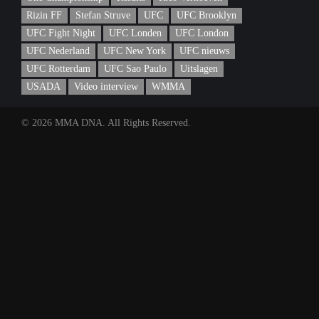
Rizin FF
Stefan Struve
UFC
UFC Brooklyn
UFC Fight Night
UFC Londen
UFC London
UFC Nederland
UFC New York
UFC nieuws
UFC Rotterdam
UFC Sao Paulo
Uitslagen
USADA
Video interview
WMMA
© 2026 MMA DNA. All Rights Reserved.