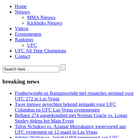
Home
Nieuws
MMA Nieuws
Kickboks Nieuws
Videos
Evenementen
Rankings
UFC
UFC All Time Champions
Contact
breaking news
Featherweight en Bantamweight titel rematches gepland voor
UFC 272 in Las Vegas
Twee nieuwe gevechten bekend gemaakt voor UFC
Columbus en UFC Las Vegas evenementen
Bellator 274 aangekondigd met Neiman Gracie vs. Logan
Storley tijdens het Main Event
Tafon Nchukwi vs. Azamat Murzakanov toegevoegd aan
UFC evenement op 12 maart in Las Vegas
Johnny Walker vs. Jamahal Hill toegevoegd aan UFC