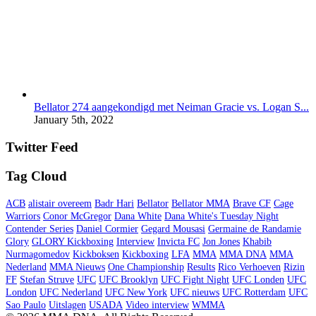
Bellator 274 aangekondigd met Neiman Gracie vs. Logan S...
January 5th, 2022
Twitter Feed
Tag Cloud
ACB
alistair overeem
Badr Hari
Bellator
Bellator MMA
Brave CF
Cage
Warriors
Conor McGregor
Dana White
Dana White's Tuesday Night
Contender Series
Daniel Cormier
Gegard Mousasi
Germaine de Randamie
Glory
GLORY Kickboxing
Interview
Invicta FC
Jon Jones
Khabib
Nurmagomedov
Kickboksen
Kickboxing
LFA
MMA
MMA DNA
MMA
Nederland
MMA Nieuws
One Championship
Results
Rico Verhoeven
Rizin
FF
Stefan Struve
UFC
UFC Brooklyn
UFC Fight Night
UFC Londen
UFC
London
UFC Nederland
UFC New York
UFC nieuws
UFC Rotterdam
UFC
Sao Paulo
Uitslagen
USADA
Video interview
WMMA