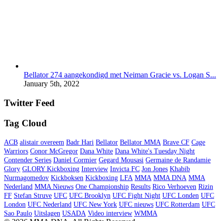
Bellator 274 aangekondigd met Neiman Gracie vs. Logan S...
January 5th, 2022
Twitter Feed
Tag Cloud
ACB
alistair overeem
Badr Hari
Bellator
Bellator MMA
Brave CF
Cage
Warriors
Conor McGregor
Dana White
Dana White's Tuesday Night
Contender Series
Daniel Cormier
Gegard Mousasi
Germaine de Randamie
Glory
GLORY Kickboxing
Interview
Invicta FC
Jon Jones
Khabib
Nurmagomedov
Kickboksen
Kickboxing
LFA
MMA
MMA DNA
MMA
Nederland
MMA Nieuws
One Championship
Results
Rico Verhoeven
Rizin
FF
Stefan Struve
UFC
UFC Brooklyn
UFC Fight Night
UFC Londen
UFC
London
UFC Nederland
UFC New York
UFC nieuws
UFC Rotterdam
UFC
Sao Paulo
Uitslagen
USADA
Video interview
WMMA