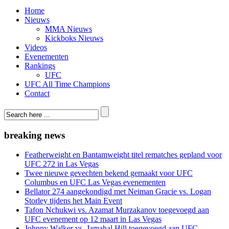
Home
Nieuws
MMA Nieuws
Kickboks Nieuws
Videos
Evenementen
Rankings
UFC
UFC All Time Champions
Contact
breaking news
Featherweight en Bantamweight titel rematches gepland voor
UFC 272 in Las Vegas
Twee nieuwe gevechten bekend gemaakt voor UFC
Columbus en UFC Las Vegas evenementen
Bellator 274 aangekondigd met Neiman Gracie vs. Logan
Storley tijdens het Main Event
Tafon Nchukwi vs. Azamat Murzakanov toegevoegd aan
UFC evenement op 12 maart in Las Vegas
Johnny Walker vs. Jamahal Hill toegevoegd aan UFC