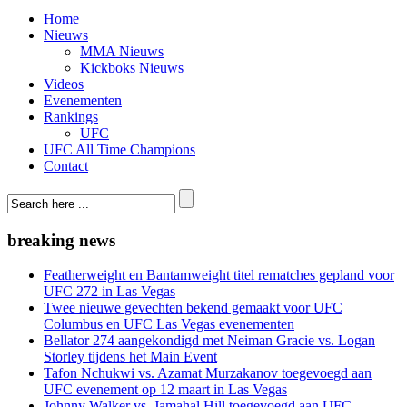
Home
Nieuws
MMA Nieuws
Kickboks Nieuws
Videos
Evenementen
Rankings
UFC
UFC All Time Champions
Contact
breaking news
Featherweight en Bantamweight titel rematches gepland voor
UFC 272 in Las Vegas
Twee nieuwe gevechten bekend gemaakt voor UFC
Columbus en UFC Las Vegas evenementen
Bellator 274 aangekondigd met Neiman Gracie vs. Logan
Storley tijdens het Main Event
Tafon Nchukwi vs. Azamat Murzakanov toegevoegd aan
UFC evenement op 12 maart in Las Vegas
Johnny Walker vs. Jamahal Hill toegevoegd aan UFC