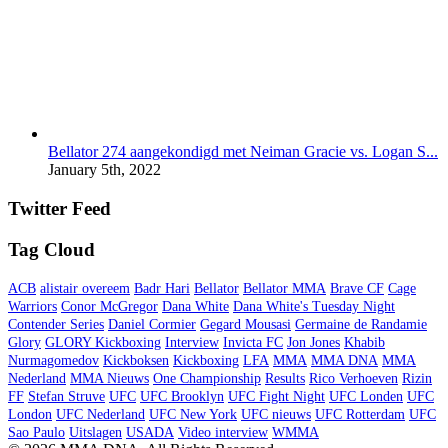
Bellator 274 aangekondigd met Neiman Gracie vs. Logan S...
January 5th, 2022
Twitter Feed
Tag Cloud
ACB
alistair overeem
Badr Hari
Bellator
Bellator MMA
Brave CF
Cage
Warriors
Conor McGregor
Dana White
Dana White's Tuesday Night
Contender Series
Daniel Cormier
Gegard Mousasi
Germaine de Randamie
Glory
GLORY Kickboxing
Interview
Invicta FC
Jon Jones
Khabib
Nurmagomedov
Kickboksen
Kickboxing
LFA
MMA
MMA DNA
MMA
Nederland
MMA Nieuws
One Championship
Results
Rico Verhoeven
Rizin
FF
Stefan Struve
UFC
UFC Brooklyn
UFC Fight Night
UFC Londen
UFC
London
UFC Nederland
UFC New York
UFC nieuws
UFC Rotterdam
UFC
Sao Paulo
Uitslagen
USADA
Video interview
WMMA