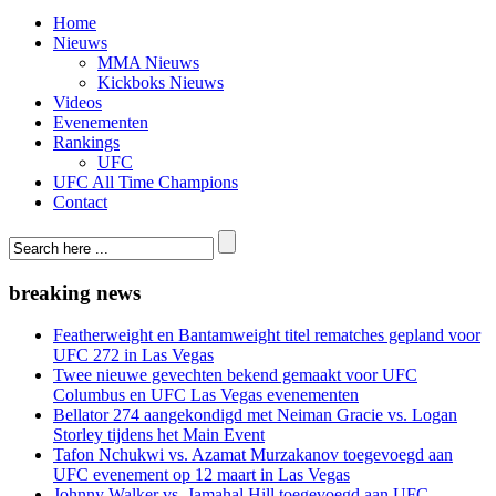
Home
Nieuws
MMA Nieuws
Kickboks Nieuws
Videos
Evenementen
Rankings
UFC
UFC All Time Champions
Contact
breaking news
Featherweight en Bantamweight titel rematches gepland voor
UFC 272 in Las Vegas
Twee nieuwe gevechten bekend gemaakt voor UFC
Columbus en UFC Las Vegas evenementen
Bellator 274 aangekondigd met Neiman Gracie vs. Logan
Storley tijdens het Main Event
Tafon Nchukwi vs. Azamat Murzakanov toegevoegd aan
UFC evenement op 12 maart in Las Vegas
Johnny Walker vs. Jamahal Hill toegevoegd aan UFC