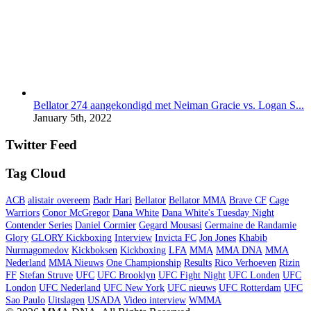
Bellator 274 aangekondigd met Neiman Gracie vs. Logan S...
January 5th, 2022
Twitter Feed
Tag Cloud
ACB
alistair overeem
Badr Hari
Bellator
Bellator MMA
Brave CF
Cage
Warriors
Conor McGregor
Dana White
Dana White's Tuesday Night
Contender Series
Daniel Cormier
Gegard Mousasi
Germaine de Randamie
Glory
GLORY Kickboxing
Interview
Invicta FC
Jon Jones
Khabib
Nurmagomedov
Kickboksen
Kickboxing
LFA
MMA
MMA DNA
MMA
Nederland
MMA Nieuws
One Championship
Results
Rico Verhoeven
Rizin
FF
Stefan Struve
UFC
UFC Brooklyn
UFC Fight Night
UFC Londen
UFC
London
UFC Nederland
UFC New York
UFC nieuws
UFC Rotterdam
UFC
Sao Paulo
Uitslagen
USADA
Video interview
WMMA