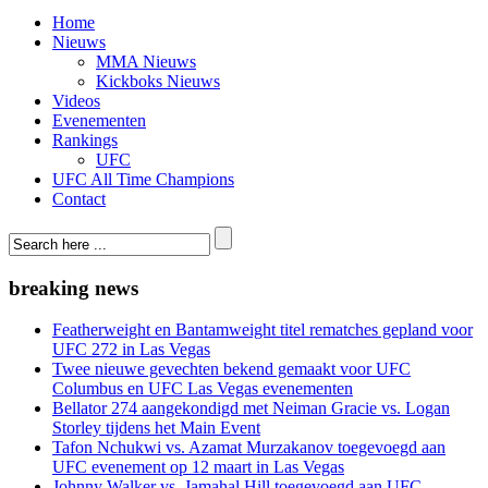
Home
Nieuws
MMA Nieuws
Kickboks Nieuws
Videos
Evenementen
Rankings
UFC
UFC All Time Champions
Contact
breaking news
Featherweight en Bantamweight titel rematches gepland voor
UFC 272 in Las Vegas
Twee nieuwe gevechten bekend gemaakt voor UFC
Columbus en UFC Las Vegas evenementen
Bellator 274 aangekondigd met Neiman Gracie vs. Logan
Storley tijdens het Main Event
Tafon Nchukwi vs. Azamat Murzakanov toegevoegd aan
UFC evenement op 12 maart in Las Vegas
Johnny Walker vs. Jamahal Hill toegevoegd aan UFC