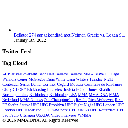
Bellator 274 aangekondigd met Neiman Gracie vs. Logan S...
January 5th, 2022
Twitter Feed
Tag Cloud
ACB
alistair overeem
Badr Hari
Bellator
Bellator MMA
Brave CF
Cage
Warriors
Conor McGregor
Dana White
Dana White's Tuesday Night
Contender Series
Daniel Cormier
Gegard Mousasi
Germaine de Randamie
Glory
GLORY Kickboxing
Interview
Invicta FC
Jon Jones
Khabib
Nurmagomedov
Kickboksen
Kickboxing
LFA
MMA
MMA DNA
MMA
Nederland
MMA Nieuws
One Championship
Results
Rico Verhoeven
Rizin
FF
Stefan Struve
UFC
UFC Brooklyn
UFC Fight Night
UFC Londen
UFC
London
UFC Nederland
UFC New York
UFC nieuws
UFC Rotterdam
UFC
Sao Paulo
Uitslagen
USADA
Video interview
WMMA
© 2026 MMA DNA. All Rights Reserved.