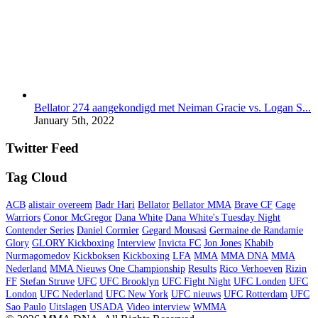
Bellator 274 aangekondigd met Neiman Gracie vs. Logan S...
January 5th, 2022
Twitter Feed
Tag Cloud
ACB
alistair overeem
Badr Hari
Bellator
Bellator MMA
Brave CF
Cage
Warriors
Conor McGregor
Dana White
Dana White's Tuesday Night
Contender Series
Daniel Cormier
Gegard Mousasi
Germaine de Randamie
Glory
GLORY Kickboxing
Interview
Invicta FC
Jon Jones
Khabib
Nurmagomedov
Kickboksen
Kickboxing
LFA
MMA
MMA DNA
MMA
Nederland
MMA Nieuws
One Championship
Results
Rico Verhoeven
Rizin
FF
Stefan Struve
UFC
UFC Brooklyn
UFC Fight Night
UFC Londen
UFC
London
UFC Nederland
UFC New York
UFC nieuws
UFC Rotterdam
UFC
Sao Paulo
Uitslagen
USADA
Video interview
WMMA