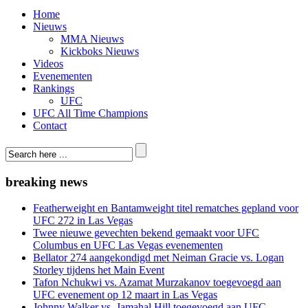
Home
Nieuws
MMA Nieuws
Kickboks Nieuws
Videos
Evenementen
Rankings
UFC
UFC All Time Champions
Contact
breaking news
Featherweight en Bantamweight titel rematches gepland voor
UFC 272 in Las Vegas
Twee nieuwe gevechten bekend gemaakt voor UFC
Columbus en UFC Las Vegas evenementen
Bellator 274 aangekondigd met Neiman Gracie vs. Logan
Storley tijdens het Main Event
Tafon Nchukwi vs. Azamat Murzakanov toegevoegd aan
UFC evenement op 12 maart in Las Vegas
Johnny Walker vs. Jamahal Hill toegevoegd aan UFC