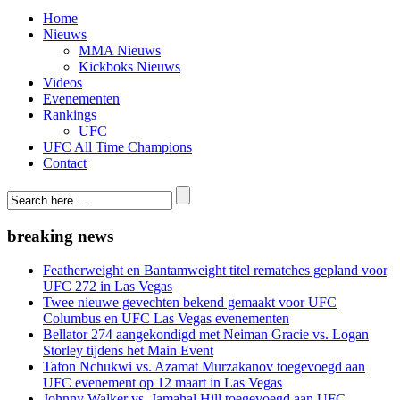
Home
Nieuws
MMA Nieuws
Kickboks Nieuws
Videos
Evenementen
Rankings
UFC
UFC All Time Champions
Contact
breaking news
Featherweight en Bantamweight titel rematches gepland voor
UFC 272 in Las Vegas
Twee nieuwe gevechten bekend gemaakt voor UFC
Columbus en UFC Las Vegas evenementen
Bellator 274 aangekondigd met Neiman Gracie vs. Logan
Storley tijdens het Main Event
Tafon Nchukwi vs. Azamat Murzakanov toegevoegd aan
UFC evenement op 12 maart in Las Vegas
Johnny Walker vs. Jamahal Hill toegevoegd aan UFC