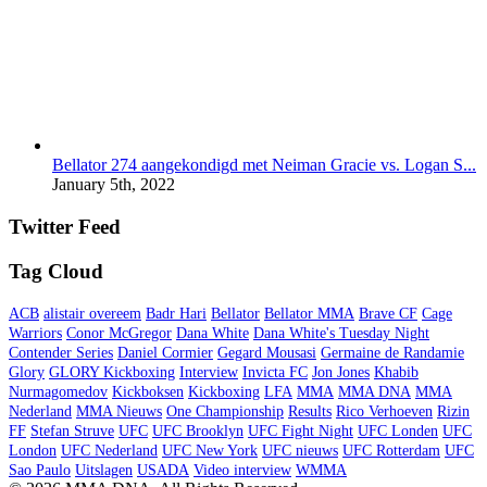
Bellator 274 aangekondigd met Neiman Gracie vs. Logan S...
January 5th, 2022
Twitter Feed
Tag Cloud
ACB
alistair overeem
Badr Hari
Bellator
Bellator MMA
Brave CF
Cage
Warriors
Conor McGregor
Dana White
Dana White's Tuesday Night
Contender Series
Daniel Cormier
Gegard Mousasi
Germaine de Randamie
Glory
GLORY Kickboxing
Interview
Invicta FC
Jon Jones
Khabib
Nurmagomedov
Kickboksen
Kickboxing
LFA
MMA
MMA DNA
MMA
Nederland
MMA Nieuws
One Championship
Results
Rico Verhoeven
Rizin
FF
Stefan Struve
UFC
UFC Brooklyn
UFC Fight Night
UFC Londen
UFC
London
UFC Nederland
UFC New York
UFC nieuws
UFC Rotterdam
UFC
Sao Paulo
Uitslagen
USADA
Video interview
WMMA