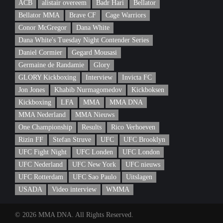
ACB
alistair overeem
Badr Hari
Bellator
Bellator MMA
Brave CF
Cage Warriors
Conor McGregor
Dana White
Dana White's Tuesday Night Contender Series
Daniel Cormier
Gegard Mousasi
Germaine de Randamie
Glory
GLORY Kickboxing
Interview
Invicta FC
Jon Jones
Khabib Nurmagomedov
Kickboksen
Kickboxing
LFA
MMA
MMA DNA
MMA Nederland
MMA Nieuws
One Championship
Results
Rico Verhoeven
Rizin FF
Stefan Struve
UFC
UFC Brooklyn
UFC Fight Night
UFC Londen
UFC London
UFC Nederland
UFC New York
UFC nieuws
UFC Rotterdam
UFC Sao Paulo
Uitslagen
USADA
Video interview
WMMA
© 2026 MMA DNA. All Rights Reserved.