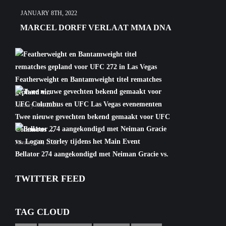
JANUARY 8TH, 2022
MARCEL DORFF VERLAAT MMA DNA
Featherweight en Bantamweight titel rematches
gepland v...
January 6th, 2022
Twee nieuwe gevechten bekend gemaakt voor UFC
Columbus ...
January 5th, 2022
Bellator 274 aangekondigd met Neiman Gracie vs.
Logan S...
TWITTER FEED
January 5th, 2022
TAG CLOUD