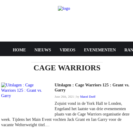
HOME
NIEUWS
VIDEOS
EVENEMENTEN
RAN
CAGE WARRIORS
Uitslagen : Cage Warriors 125 : Grant vs.
Garry
June 26th, 2021 | by
Marcel Dorff
Zojuist vond in de York Hall te Londen,
Engeland het laatste van drie evenementen
plaats van de Cage Warriors organisatie deze
week. Tijdens het Main Event vochten Jack Grant en Ian Garry voor de
vacante Welterweight titel....