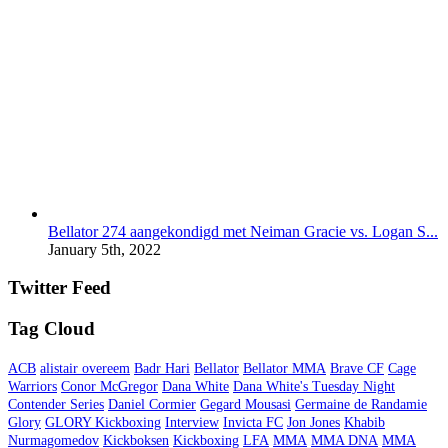
Bellator 274 aangekondigd met Neiman Gracie vs. Logan S...
January 5th, 2022
Twitter Feed
Tag Cloud
ACB
alistair overeem
Badr Hari
Bellator
Bellator MMA
Brave CF
Cage
Warriors
Conor McGregor
Dana White
Dana White's Tuesday Night
Contender Series
Daniel Cormier
Gegard Mousasi
Germaine de Randamie
Glory
GLORY Kickboxing
Interview
Invicta FC
Jon Jones
Khabib
Nurmagomedov
Kickboksen
Kickboxing
LFA
MMA
MMA DNA
MMA