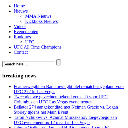
Home
Nieuws
MMA Nieuws
Kickboks Nieuws
Videos
Evenementen
Rankings
UFC
UFC All Time Champions
Contact
breaking news
Featherweight en Bantamweight titel rematches gepland voor
UFC 272 in Las Vegas
Twee nieuwe gevechten bekend gemaakt voor UFC
Columbus en UFC Las Vegas evenementen
Bellator 274 aangekondigd met Neiman Gracie vs. Logan
Storley tijdens het Main Event
Tafon Nchukwi vs. Azamat Murzakanov toegevoegd aan
UFC evenement op 12 maart in Las Vegas
Johnny Walker vs. Jamahal Hill toegevoegd aan UFC