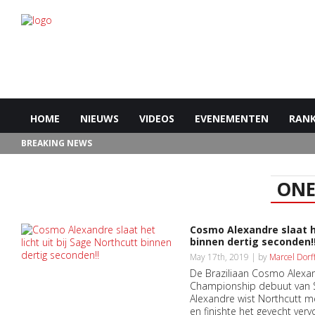
HOME
NIEUWS
VIDEOS
EVENEMENTEN
RANK
BREAKING NEWS
ONE
Cosmo Alexandre slaat he
binnen dertig seconden!
May 17th, 2019 | by
Marcel Dorf
De Braziliaan Cosmo Alexan
Championship debuut van S
Alexandre wist Northcutt m
en finishte het gevecht ver