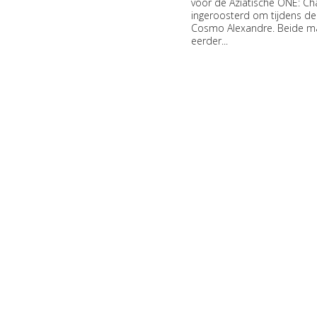
voor de Aziatische ONE: Ch
ingeroosterd om tijdens de
Cosmo Alexandre. Beide ma
eerder...