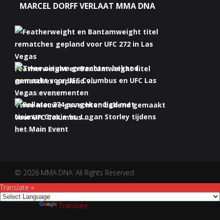
MARCEL DORFF VERLAAT MMA DNA
Featherweight en Bantamweight titel
rematches gepland v...
January 6th, 2022
Twee nieuwe gevechten bekend gemaakt
voor UFC Columbus ...
January 5th, 2022
Bellator 274 aangekondigd met Neiman
Gracie vs. Logan S...
January 5th, 2022
© 2026 MMA DNA. All Rights Reserved.
Translate »
Powered by
Translate