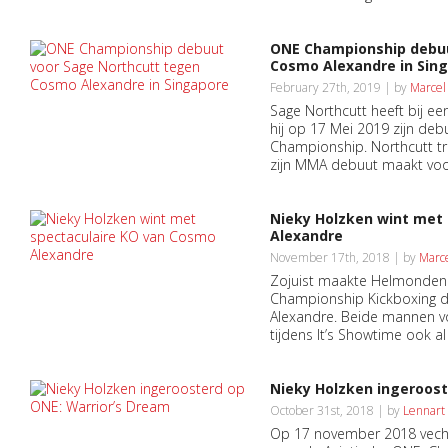
ONE Championship debuu
Cosmo Alexandre in Sin
February 27th, 2019 | by
Marcel
Sage Northcutt heeft bij e
hij op 17 Mei 2019 zijn de
Championship. Northcutt t
zijn MMA debuut maakt voo
Nieky Holzken wint met
Alexandre
November 17th, 2018 | by
Marce
Zojuist maakte Helmondena
Championship Kickboxing 
Alexandre. Beide mannen vo
tijdens It’s Showtime ook al
Nieky Holzken ingeroost
October 31st, 2018 | by
Lennart
Op 17 november 2018 vecht 