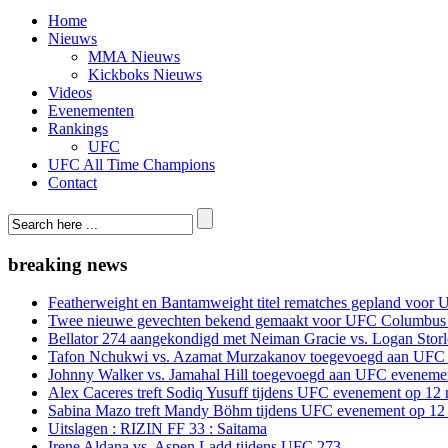
Home
Nieuws
MMA Nieuws
Kickboks Nieuws
Videos
Evenementen
Rankings
UFC
UFC All Time Champions
Contact
breaking news
Featherweight en Bantamweight titel rematches gepland voor 
Twee nieuwe gevechten bekend gemaakt voor UFC Columbus
Bellator 274 aangekondigd met Neiman Gracie vs. Logan Storle
Tafon Nchukwi vs. Azamat Murzakanov toegevoegd aan UFC e
Johnny Walker vs. Jamahal Hill toegevoegd aan UFC evenement
Alex Caceres treft Sodiq Yusuff tijdens UFC evenement op 12 
Sabina Mazo treft Mandy Böhm tijdens UFC evenement op 12 
Uitslagen : RIZIN FF 33 : Saitama
Irene Aldana vs. Aspen Ladd tijdens UFC 273