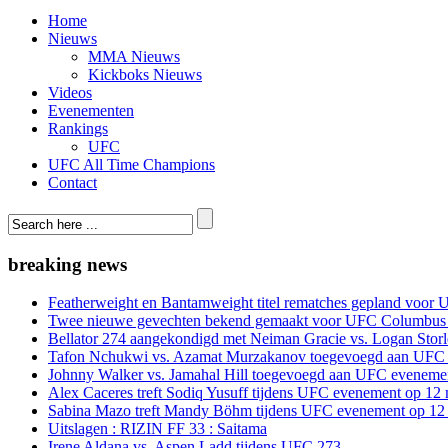
Home
Nieuws
MMA Nieuws
Kickboks Nieuws
Videos
Evenementen
Rankings
UFC
UFC All Time Champions
Contact
breaking news
Featherweight en Bantamweight titel rematches gepland voor 
Twee nieuwe gevechten bekend gemaakt voor UFC Columbus
Bellator 274 aangekondigd met Neiman Gracie vs. Logan Storle
Tafon Nchukwi vs. Azamat Murzakanov toegevoegd aan UFC e
Johnny Walker vs. Jamahal Hill toegevoegd aan UFC evenement
Alex Caceres treft Sodiq Yusuff tijdens UFC evenement op 12 
Sabina Mazo treft Mandy Böhm tijdens UFC evenement op 12 
Uitslagen : RIZIN FF 33 : Saitama
Irene Aldana vs. Aspen Ladd tijdens UFC 273