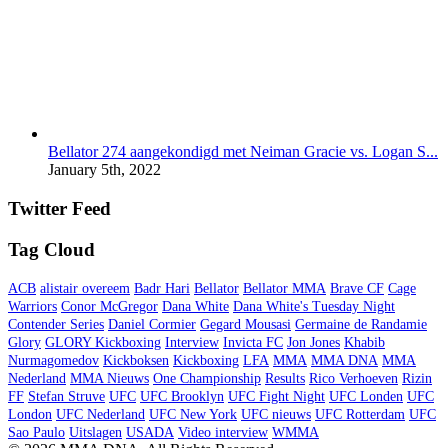
Bellator 274 aangekondigd met Neiman Gracie vs. Logan S...
January 5th, 2022
Twitter Feed
Tag Cloud
ACB
alistair overeem
Badr Hari
Bellator
Bellator MMA
Brave CF
Cage
Warriors
Conor McGregor
Dana White
Dana White's Tuesday Night
Contender Series
Daniel Cormier
Gegard Mousasi
Germaine de Randamie
Glory
GLORY Kickboxing
Interview
Invicta FC
Jon Jones
Khabib
Nurmagomedov
Kickboksen
Kickboxing
LFA
MMA
MMA DNA
MMA
Nederland
MMA Nieuws
One Championship
Results
Rico Verhoeven
Rizin
FF
Stefan Struve
UFC
UFC Brooklyn
UFC Fight Night
UFC Londen
UFC
London
UFC Nederland
UFC New York
UFC nieuws
UFC Rotterdam
UFC
Sao Paulo
Uitslagen
USADA
Video interview
WMMA