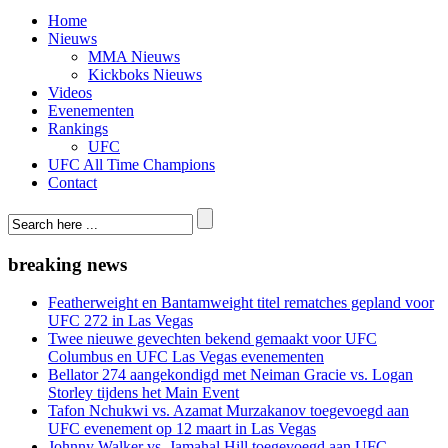
Home
Nieuws
MMA Nieuws
Kickboks Nieuws
Videos
Evenementen
Rankings
UFC
UFC All Time Champions
Contact
breaking news
Featherweight en Bantamweight titel rematches gepland voor
UFC 272 in Las Vegas
Twee nieuwe gevechten bekend gemaakt voor UFC
Columbus en UFC Las Vegas evenementen
Bellator 274 aangekondigd met Neiman Gracie vs. Logan
Storley tijdens het Main Event
Tafon Nchukwi vs. Azamat Murzakanov toegevoegd aan
UFC evenement op 12 maart in Las Vegas
Johnny Walker vs. Jamahal Hill toegevoegd aan UFC