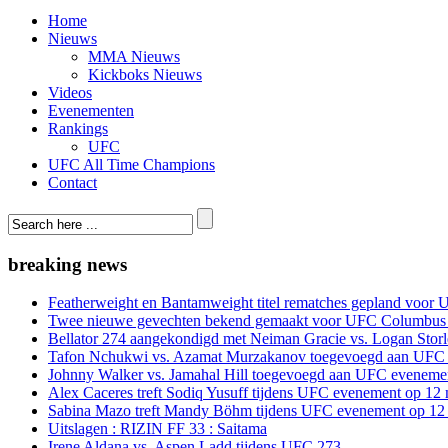
Home
Nieuws
MMA Nieuws
Kickboks Nieuws
Videos
Evenementen
Rankings
UFC
UFC All Time Champions
Contact
breaking news
Featherweight en Bantamweight titel rematches gepland voor 
Twee nieuwe gevechten bekend gemaakt voor UFC Columbus
Bellator 274 aangekondigd met Neiman Gracie vs. Logan Storle
Tafon Nchukwi vs. Azamat Murzakanov toegevoegd aan UFC e
Johnny Walker vs. Jamahal Hill toegevoegd aan UFC evenement
Alex Caceres treft Sodiq Yusuff tijdens UFC evenement op 12 
Sabina Mazo treft Mandy Böhm tijdens UFC evenement op 12 
Uitslagen : RIZIN FF 33 : Saitama
Irene Aldana vs. Aspen Ladd tijdens UFC 273