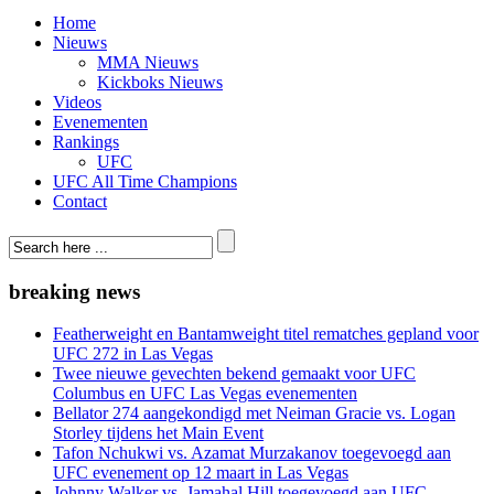
Home
Nieuws
MMA Nieuws
Kickboks Nieuws
Videos
Evenementen
Rankings
UFC
UFC All Time Champions
Contact
breaking news
Featherweight en Bantamweight titel rematches gepland voor
UFC 272 in Las Vegas
Twee nieuwe gevechten bekend gemaakt voor UFC
Columbus en UFC Las Vegas evenementen
Bellator 274 aangekondigd met Neiman Gracie vs. Logan
Storley tijdens het Main Event
Tafon Nchukwi vs. Azamat Murzakanov toegevoegd aan
UFC evenement op 12 maart in Las Vegas
Johnny Walker vs. Jamahal Hill toegevoegd aan UFC