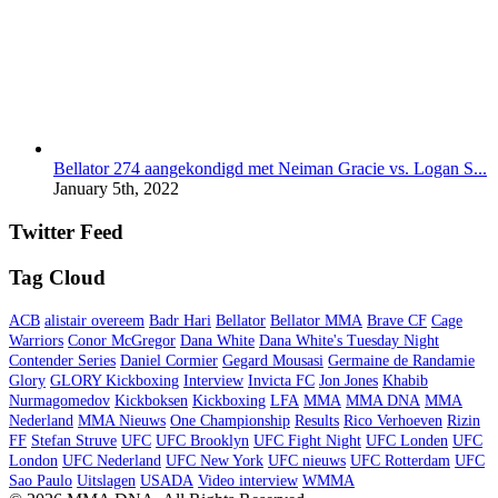
Bellator 274 aangekondigd met Neiman Gracie vs. Logan S...
January 5th, 2022
Twitter Feed
Tag Cloud
ACB
alistair overeem
Badr Hari
Bellator
Bellator MMA
Brave CF
Cage
Warriors
Conor McGregor
Dana White
Dana White's Tuesday Night
Contender Series
Daniel Cormier
Gegard Mousasi
Germaine de Randamie
Glory
GLORY Kickboxing
Interview
Invicta FC
Jon Jones
Khabib
Nurmagomedov
Kickboksen
Kickboxing
LFA
MMA
MMA DNA
MMA
Nederland
MMA Nieuws
One Championship
Results
Rico Verhoeven
Rizin
FF
Stefan Struve
UFC
UFC Brooklyn
UFC Fight Night
UFC Londen
UFC
London
UFC Nederland
UFC New York
UFC nieuws
UFC Rotterdam
UFC
Sao Paulo
Uitslagen
USADA
Video interview
WMMA