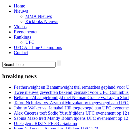
Home
Nieuws
MMA Nieuws
Kickboks Nieuws
Videos
Evenementen
Rankings
UFC
UFC All Time Champions
Contact
breaking news
Featherweight en Bantamweight titel rematches gepland voor 
Twee nieuwe gevechten bekend gemaakt voor UFC Columbus
Bellator 274 aangekondigd met Neiman Gracie vs. Logan Storle
Tafon Nchukwi vs. Azamat Murzakanov toegevoegd aan UFC e
Johnny Walker vs. Jamahal Hill toegevoegd aan UFC evenement
Alex Caceres treft Sodiq Yusuff tijdens UFC evenement op 12 
Sabina Mazo treft Mandy Böhm tijdens UFC evenement op 12 
Uitslagen : RIZIN FF 33 : Saitama
Irene Aldana vs. Aspen Ladd tijdens UFC 273