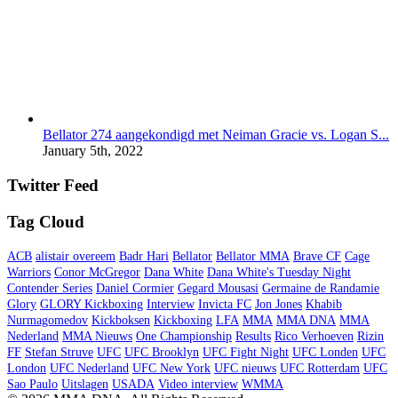
Bellator 274 aangekondigd met Neiman Gracie vs. Logan S...
January 5th, 2022
Twitter Feed
Tag Cloud
ACB
alistair overeem
Badr Hari
Bellator
Bellator MMA
Brave CF
Cage
Warriors
Conor McGregor
Dana White
Dana White's Tuesday Night
Contender Series
Daniel Cormier
Gegard Mousasi
Germaine de Randamie
Glory
GLORY Kickboxing
Interview
Invicta FC
Jon Jones
Khabib
Nurmagomedov
Kickboksen
Kickboxing
LFA
MMA
MMA DNA
MMA
Nederland
MMA Nieuws
One Championship
Results
Rico Verhoeven
Rizin
FF
Stefan Struve
UFC
UFC Brooklyn
UFC Fight Night
UFC Londen
UFC
London
UFC Nederland
UFC New York
UFC nieuws
UFC Rotterdam
UFC
Sao Paulo
Uitslagen
USADA
Video interview
WMMA