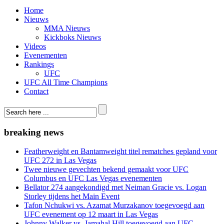
Home
Nieuws
MMA Nieuws
Kickboks Nieuws
Videos
Evenementen
Rankings
UFC
UFC All Time Champions
Contact
breaking news
Featherweight en Bantamweight titel rematches gepland voor
UFC 272 in Las Vegas
Twee nieuwe gevechten bekend gemaakt voor UFC
Columbus en UFC Las Vegas evenementen
Bellator 274 aangekondigd met Neiman Gracie vs. Logan
Storley tijdens het Main Event
Tafon Nchukwi vs. Azamat Murzakanov toegevoegd aan
UFC evenement op 12 maart in Las Vegas
Johnny Walker vs. Jamahal Hill toegevoegd aan UFC