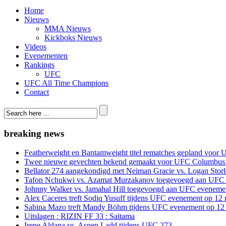
Home
Nieuws
MMA Nieuws
Kickboks Nieuws
Videos
Evenementen
Rankings
UFC
UFC All Time Champions
Contact
breaking news
Featherweight en Bantamweight titel rematches gepland voor 
Twee nieuwe gevechten bekend gemaakt voor UFC Columbus
Bellator 274 aangekondigd met Neiman Gracie vs. Logan Storle
Tafon Nchukwi vs. Azamat Murzakanov toegevoegd aan UFC e
Johnny Walker vs. Jamahal Hill toegevoegd aan UFC evenement
Alex Caceres treft Sodiq Yusuff tijdens UFC evenement op 12 
Sabina Mazo treft Mandy Böhm tijdens UFC evenement op 12 
Uitslagen : RIZIN FF 33 : Saitama
Irene Aldana vs. Aspen Ladd tijdens UFC 273