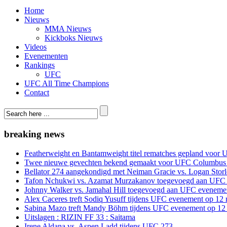
Home
Nieuws
MMA Nieuws
Kickboks Nieuws
Videos
Evenementen
Rankings
UFC
UFC All Time Champions
Contact
breaking news
Featherweight en Bantamweight titel rematches gepland voor 
Twee nieuwe gevechten bekend gemaakt voor UFC Columbus
Bellator 274 aangekondigd met Neiman Gracie vs. Logan Storle
Tafon Nchukwi vs. Azamat Murzakanov toegevoegd aan UFC e
Johnny Walker vs. Jamahal Hill toegevoegd aan UFC evenement
Alex Caceres treft Sodiq Yusuff tijdens UFC evenement op 12 
Sabina Mazo treft Mandy Böhm tijdens UFC evenement op 12 
Uitslagen : RIZIN FF 33 : Saitama
Irene Aldana vs. Aspen Ladd tijdens UFC 273