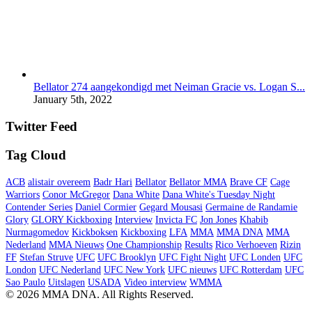
Bellator 274 aangekondigd met Neiman Gracie vs. Logan S...
January 5th, 2022
Twitter Feed
Tag Cloud
ACB
alistair overeem
Badr Hari
Bellator
Bellator MMA
Brave CF
Cage
Warriors
Conor McGregor
Dana White
Dana White's Tuesday Night
Contender Series
Daniel Cormier
Gegard Mousasi
Germaine de Randamie
Glory
GLORY Kickboxing
Interview
Invicta FC
Jon Jones
Khabib
Nurmagomedov
Kickboksen
Kickboxing
LFA
MMA
MMA DNA
MMA
Nederland
MMA Nieuws
One Championship
Results
Rico Verhoeven
Rizin
FF
Stefan Struve
UFC
UFC Brooklyn
UFC Fight Night
UFC Londen
UFC
London
UFC Nederland
UFC New York
UFC nieuws
UFC Rotterdam
UFC
Sao Paulo
Uitslagen
USADA
Video interview
WMMA
© 2026 MMA DNA. All Rights Reserved.