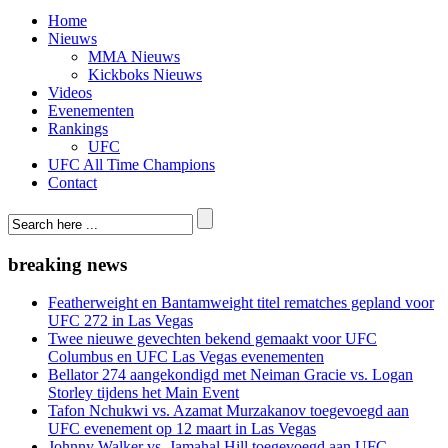
Home
Nieuws
MMA Nieuws
Kickboks Nieuws
Videos
Evenementen
Rankings
UFC
UFC All Time Champions
Contact
breaking news
Featherweight en Bantamweight titel rematches gepland voor
UFC 272 in Las Vegas
Twee nieuwe gevechten bekend gemaakt voor UFC
Columbus en UFC Las Vegas evenementen
Bellator 274 aangekondigd met Neiman Gracie vs. Logan
Storley tijdens het Main Event
Tafon Nchukwi vs. Azamat Murzakanov toegevoegd aan
UFC evenement op 12 maart in Las Vegas
Johnny Walker vs. Jamahal Hill toegevoegd aan UFC