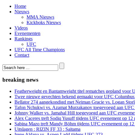
Home
Nieuws
MMA Nieuws
Kickboks Nieuws
Videos
Evenementen
Rankings
UFC
UFC All Time Champions
Contact
breaking news
Featherweight en Bantamweight titel rematches gepland voor 
Twee nieuwe gevechten bekend gemaakt voor UFC Columbus
Bellator 274 aangekondigd met Neiman Gracie vs. Logan Storle
Tafon Nchukwi vs. Azamat Murzakanov toegevoegd aan UFC e
Johnny Walker vs. Jamahal Hill toegevoegd aan UFC evenement
Alex Caceres treft Sodiq Yusuff tijdens UFC evenement op 12 
Sabina Mazo treft Mandy Böhm tijdens UFC evenement op 12 
Uitslagen : RIZIN FF 33 : Saitama
Irene Aldana vs. Aspen Ladd tijdens UFC 273