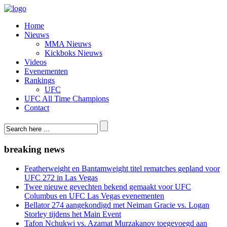
Home
Nieuws
MMA Nieuws
Kickboks Nieuws
Videos
Evenementen
Rankings
UFC
UFC All Time Champions
Contact
breaking news
Featherweight en Bantamweight titel rematches gepland voor
UFC 272 in Las Vegas
Twee nieuwe gevechten bekend gemaakt voor UFC
Columbus en UFC Las Vegas evenementen
Bellator 274 aangekondigd met Neiman Gracie vs. Logan
Storley tijdens het Main Event
Tafon Nchukwi vs. Azamat Murzakanov toegevoegd aan