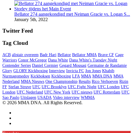
Bellator 274 aangekondigd met Neiman Gracie vs. Logan S...
January 5th, 2022
Twitter Feed
Tag Cloud
ACB
alistair overeem
Badr Hari
Bellator
Bellator MMA
Brave CF
Cage
Warriors
Conor McGregor
Dana White
Dana White's Tuesday Night
Contender Series
Daniel Cormier
Gegard Mousasi
Germaine de Randamie
Glory
GLORY Kickboxing
Interview
Invicta FC
Jon Jones
Khabib
Nurmagomedov
Kickboksen
Kickboxing
LFA
MMA
MMA DNA
MMA
Nederland
MMA Nieuws
One Championship
Results
Rico Verhoeven
Rizin
FF
Stefan Struve
UFC
UFC Brooklyn
UFC Fight Night
UFC Londen
UFC
London
UFC Nederland
UFC New York
UFC nieuws
UFC Rotterdam
UFC
Sao Paulo
Uitslagen
USADA
Video interview
WMMA
© 2026 MMA DNA. All Rights Reserved.