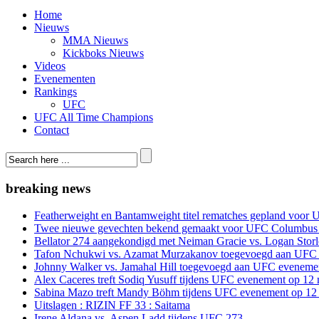
Home
Nieuws
MMA Nieuws
Kickboks Nieuws
Videos
Evenementen
Rankings
UFC
UFC All Time Champions
Contact
breaking news
Featherweight en Bantamweight titel rematches gepland voor 
Twee nieuwe gevechten bekend gemaakt voor UFC Columbus
Bellator 274 aangekondigd met Neiman Gracie vs. Logan Storle
Tafon Nchukwi vs. Azamat Murzakanov toegevoegd aan UFC e
Johnny Walker vs. Jamahal Hill toegevoegd aan UFC evenement
Alex Caceres treft Sodiq Yusuff tijdens UFC evenement op 12 
Sabina Mazo treft Mandy Böhm tijdens UFC evenement op 12 
Uitslagen : RIZIN FF 33 : Saitama
Irene Aldana vs. Aspen Ladd tijdens UFC 273