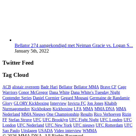
Bellator 274 aangekondigd met Neiman Gracie vs. Logan S...
January 5th, 2022
Twitter Feed
Tag Cloud
ACB
alistair overeem
Badr Hari
Bellator
Bellator MMA
Brave CF
Cage
Warriors
Conor McGregor
Dana White
Dana White's Tuesday Night
Contender Series
Daniel Cormier
Gegard Mousasi
Germaine de Randamie
Glory
GLORY Kickboxing
Interview
Invicta FC
Jon Jones
Khabib
Nurmagomedov
Kickboksen
Kickboxing
LFA
MMA
MMA DNA
MMA
Nederland
MMA Nieuws
One Championship
Results
Rico Verhoeven
Rizin
FF
Stefan Struve
UFC
UFC Brooklyn
UFC Fight Night
UFC Londen
UFC
London
UFC Nederland
UFC New York
UFC nieuws
UFC Rotterdam
UFC
Sao Paulo
Uitslagen
USADA
Video interview
WMMA
© 2026 MMA DNA. All Rights Reserved.