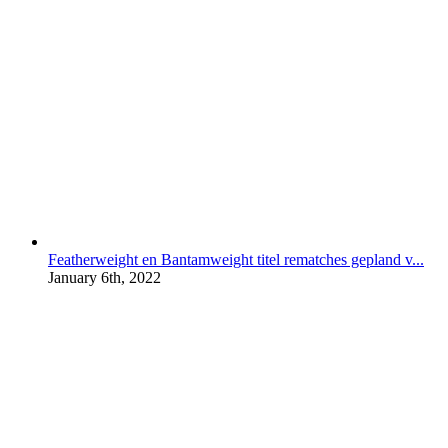
Featherweight en Bantamweight titel rematches gepland v...
January 6th, 2022