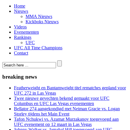
Home
Nieuws
MMA Nieuws
Kickboks Nieuws
Videos
Evenementen
Rankings
UFC
UFC All Time Champions
Contact
breaking news
Featherweight en Bantamweight titel rematches gepland voor
UFC 272 in Las Vegas
Twee nieuwe gevechten bekend gemaakt voor UFC
Columbus en UFC Las Vegas evenementen
Bellator 274 aangekondigd met Neiman Gracie vs. Logan
Storley tijdens het Main Event
Tafon Nchukwi vs. Azamat Murzakanov toegevoegd aan
UFC evenement op 12 maart in Las Vegas
Johnny Walker vs. Jamahal Hill toegevoegd aan UFC