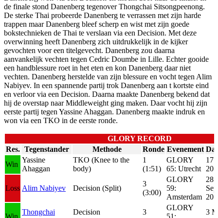
de finale stond Danenberg tegenover Thongchai Sitsongpeenong.
De sterke Thai probeerde Danenberg te verrassen met zijn harde
trappen maar Danenberg bleef scherp en wist met zijn goede
bokstechnieken de Thai te verslaan via een Decision. Met deze
overwinning heeft Danenberg zich uitdrukkelijk in de kijker
gevochten voor een titelgevecht. Danenberg zou daarna
aanvankelijk vechten tegen Cedric Doumbe in Lille. Echter gooide
een handblessure roet in het eten en kon Danenberg daar niet
vechten. Danenberg herstelde van zijn blessure en vocht tegen Alim
Nabiyev. In een spannende partij trok Danenberg aan t kortste eind
en verloor via een Decision. Daarna maakte Danenberg bekend dat
hij de overstap naar Middleweight ging maken. Daar vocht hij zijn
eerste partij tegen Yassine Ahaggan. Danenberg maakte indruk en
won via een TKO in de eerste ronde.
GLORY RECORD
Res.
Tegenstander
Methode
Ronde
Evenement
Da
Yassine
TKO (Knee to the
1
GLORY
17 
Win
Ahaggan
body)
(1:51)
65: Utrecht
201
GLORY
28
3
Loss
Alim Nabiyev
Decision (Split)
59:
Sep
(3:00)
Amsterdam
201
GLORY
Thongchai
Decision
3
3 M
Win
51: