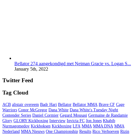
Bellator 274 aangekondigd met Neiman Gracie vs. Logan S...
January 5th, 2022
Twitter Feed
Tag Cloud
ACB
alistair overeem
Badr Hari
Bellator
Bellator MMA
Brave CF
Cage
Warriors
Conor McGregor
Dana White
Dana White's Tuesday Night
Contender Series
Daniel Cormier
Gegard Mousasi
Germaine de Randamie
Glory
GLORY Kickboxing
Interview
Invicta FC
Jon Jones
Khabib
Nurmagomedov
Kickboksen
Kickboxing
LFA
MMA
MMA DNA
MMA
Nederland
MMA Nieuws
One Championship
Results
Rico Verhoeven
Rizin