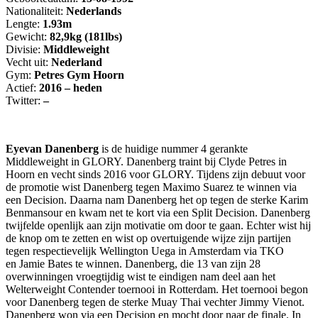
Nationaliteit:
Nederlands
Lengte:
1.93m
Gewicht:
82,9kg (181lbs)
Divisie:
Middleweight
Vecht uit:
Nederland
Gym:
Petres Gym Hoorn
Actief:
2016 – heden
Twitter:
–
Eyevan Danenberg
is de huidige nummer 4 gerankte
Middleweight in GLORY. Danenberg traint bij Clyde Petres in
Hoorn en vecht sinds 2016 voor GLORY. Tijdens zijn debuut voor
de promotie wist Danenberg tegen Maximo Suarez te winnen via
een Decision. Daarna nam Danenberg het op tegen de sterke Karim
Benmansour en kwam net te kort via een Split Decision. Danenberg
twijfelde openlijk aan zijn motivatie om door te gaan. Echter wist hij
de knop om te zetten en wist op overtuigende wijze zijn partijen
tegen respectievelijk Wellington Uega in Amsterdam via TKO
en Jamie Bates te winnen. Danenberg, die 13 van zijn 28
overwinningen vroegtijdig wist te eindigen nam deel aan het
Welterweight Contender toernooi in Rotterdam. Het toernooi begon
voor Danenberg tegen de sterke Muay Thai vechter Jimmy Vienot.
Danenberg won via een Decision en mocht door naar de finale. In