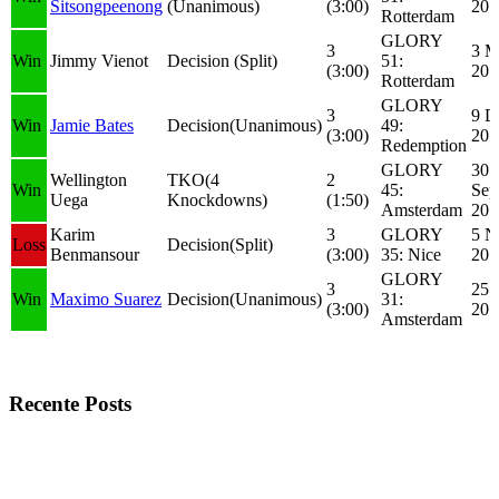
Sitsongpeenong
(Unanimous)
(3:00)
201
Rotterdam
GLORY
3
3 M
Win
Jimmy Vienot
Decision (Split)
51:
(3:00)
201
Rotterdam
GLORY
3
9 D
Win
Jamie Bates
Decision(Unanimous)
49:
(3:00)
201
Redemption
GLORY
30
Wellington
TKO(4
2
Win
45:
Sep
Uega
Knockdowns)
(1:50)
Amsterdam
201
Karim
3
GLORY
5 N
Loss
Decision(Split)
Benmansour
(3:00)
35: Nice
201
GLORY
3
25 
Win
Maximo Suarez
Decision(Unanimous)
31:
(3:00)
201
Amsterdam
Recente Posts