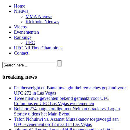
Home
Nieuws
MMA Nieuws
Kickboks Nieuws
Videos
Evenementen
Rankings
UFC
UFC All Time Champions
Contact
breaking news
Featherweight en Bantamweight titel rematches gepland voor
UFC 272 in Las Vegas
Twee nieuwe gevechten bekend gemaakt voor UFC
Columbus en UFC Las Vegas evenementen
Bellator 274 aangekondigd met Neiman Gracie vs. Logan
Storley tijdens het Main Event
Tafon Nchukwi vs. Azamat Murzakanov toegevoegd aan
UFC evenement op 12 maart in Las Vegas
Johnny Walker vs. Jamahal Hill toegevoegd aan UFC