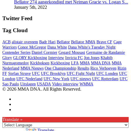
Bellator 274 aangekondigd met Neiman Gracie vs. Logan S...
January 5th, 2022
Twitter Feed
Tag Cloud
ACB
alistair overeem
Badr Hari
Bellator
Bellator MMA
Brave CF
Cage
Warriors
Conor McGregor
Dana White
Dana White's Tuesday Night
Contender Series
Daniel Cormier
Gegard Mousasi
Germaine de Randamie
Glory
GLORY Kickboxing
Interview
Invicta FC
Jon Jones
Khabib
Nurmagomedov
Kickboksen
Kickboxing
LFA
MMA
MMA DNA
MMA
Nederland
MMA Nieuws
One Championship
Results
Rico Verhoeven
Rizin
FF
Stefan Struve
UFC
UFC Brooklyn
UFC Fight Night
UFC Londen
UFC
London
UFC Nederland
UFC New York
UFC nieuws
UFC Rotterdam
UFC
Sao Paulo
Uitslagen
USADA
Video interview
WMMA
© 2026 MMA DNA. All Rights Reserved.
Translate »
Powered by
Translate