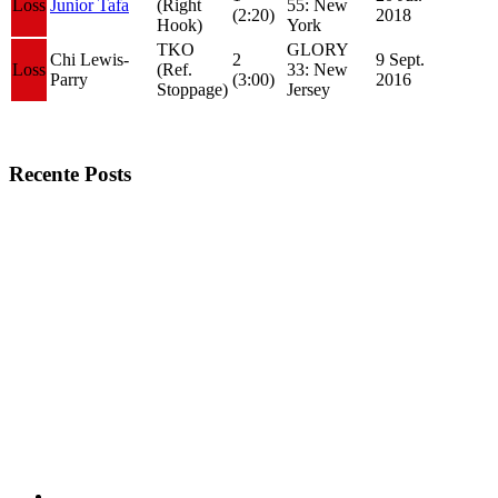
Loss
Junior Tafa
(Right
55: New
(2:20)
2018
Hook)
York
TKO
GLORY
Chi Lewis-
2
9 Sept.
Loss
(Ref.
33: New
Parry
(3:00)
2016
Stoppage)
Jersey
Recente Posts