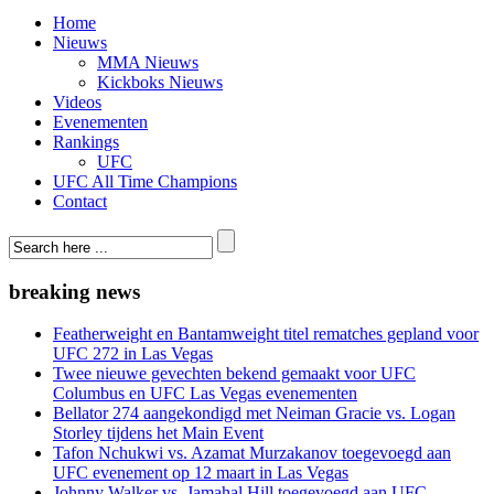
Home
Nieuws
MMA Nieuws
Kickboks Nieuws
Videos
Evenementen
Rankings
UFC
UFC All Time Champions
Contact
breaking news
Featherweight en Bantamweight titel rematches gepland voor
UFC 272 in Las Vegas
Twee nieuwe gevechten bekend gemaakt voor UFC
Columbus en UFC Las Vegas evenementen
Bellator 274 aangekondigd met Neiman Gracie vs. Logan
Storley tijdens het Main Event
Tafon Nchukwi vs. Azamat Murzakanov toegevoegd aan
UFC evenement op 12 maart in Las Vegas
Johnny Walker vs. Jamahal Hill toegevoegd aan UFC