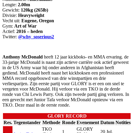
Lengte:
2.00m
Gewicht:
120kg (265lb)
Divisie:
Heavyweight
Vecht uit:
Eugene, Oregon
Gym:
Art of War
Actief:
2016 – heden
Twitter:
@why_soserious2
Anthony McDonald
heeft 12 jaar kickboks- en MMA ervaring. de
33-jarige McDonald is naast zijn actieve carrière ook actief geweest
in de US Army waar hij onder anderen in Afghanistan heeft
gediend. McDonald heeft naast het kickboksen een professioneel
MMA record opgebouwd van drie winstpartijen en drie
verliesparijen. Zijn eerste partij voor GLORY is er een om snel te
vergeten voor McDonald. Hij verloor via een TKO in de derde
ronde van Chi Lewis Parry. Ook zijn tweede partij ging verloren. In
een gevecht met Junior Tafa verloor McDonald opnieuw via een
TKO. Deze maal in de eerste ronde.
GLORY RECORD
Res.
Tegenstander
Methode
Ronde
Evenement
Datum
Notities
TKO
GLORY
1
20 Jul.