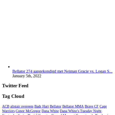
Bellator 274 aangekondigd met Neiman Gracie vs. Logan S...
January 5th, 2022
Twitter Feed
Tag Cloud
ACB
alistair overeem
Badr Hari
Bellator
Bellator MMA
Brave CF
Cage
Warriors
Conor McGregor
Dana White
Dana White's Tuesday Night