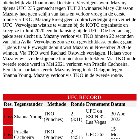
uiteindelijk via Unanimous Decision. Vervolgens werd Mazany
tijdens UFC 235 gematcht tegen TUF 28 winnares Macy Chiasson.
Mazany had geen schijn van kans en verloor vroeg in de eerste
ronde via TKO. Mazany kreeg geen contractverlenging en verliet de
UFC. Vervolgens wist ze te winnen bij de KOTC organisatie en
kreeg ze in Juni 2020 een herkansing bij de UFC. Die herkansing
pakte zeer slecht uit. Mazany verloor via TKO binnen 22 seconden
van Julia Avila. Vervolgens zou ze een gewichtklasse omlaag gaan.
Tijdens haar Flyweight debuut wist Mazany in November 2020 te
winnen. Via TKO werd Rachael Ostovich verslagen. Helaas voor
Mazany wist ze de stijgende lijn niet door te trekken. Via TKO in de
tweede ronde werd in Mei 2021 verloren van Priscila Cachoeira.
Een klein jaar later keerde Mazany terug in de Octagon tegen
Shanna Young. Mazany verloor via TKO in de tweede ronde.
UFC RECORD
Res.
Tegenstander
Methode
Ronde
Evenement
Datum
UFC on
TKO
2
30 Apr.
Loss
Shanna Young
ESPN 35:
(Punches)
(3:11)
2022
Las Vegas
15
Priscila
TKO
2
Loss
UFC 262
Mei.
Cachoeira
(Punches)
(4:51)