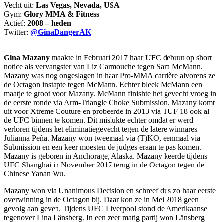
Vecht uit:
Las Vegas, Nevada, USA
Gym:
Glory MMA & Fitness
Actief:
2008 – heden
Twitter:
@GinaDangerAK
Gina Mazany
maakte in Februari 2017 haar UFC debuut op short
notice als vervangster van Liz Carmouche tegen Sara McMann.
Mazany was nog ongeslagen in haar Pro-MMA carrière alvorens ze
de Octagon instapte tegen McMann. Echter bleek McMann een
maatje te groot voor Mazany. McMann finishte het gevecht vroeg in
de eerste ronde via Arm-Triangle Choke Submission. Mazany komt
uit voor Xtreme Couture en probeerde in 2013 via TUF 18 ook al
de UFC binnen te komen. Dit mislukte echter omdat er werd
verloren tijdens het eliminatiegevecht tegen de latere winnares
Julianna Peña. Mazany won tweemaal via (T)KO, eenmaal via
Submission en een keer moesten de judges eraan te pas komen.
Mazany is geboren in Anchorage, Alaska. Mazany keerde tijdens
UFC Shanghai in November 2017 terug in de Octagon tegen de
Chinese Yanan Wu.
Mazany won via Unanimous Decision en schreef dus zo haar eerste
overwinning in de Octagon bij. Daar kon ze in Mei 2018 geen
gevolg aan geven. Tijdens UFC Liverpool stond de Amerikaanse
tegenover Lina Länsberg. In een zeer matig partij won Länsberg