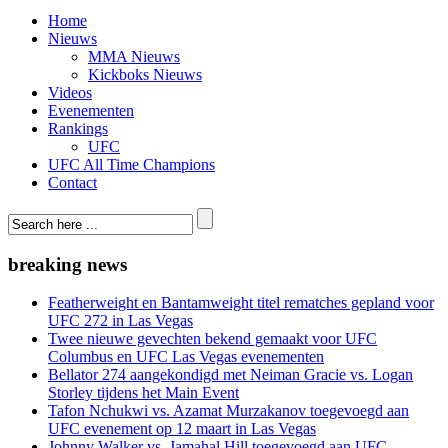
Home
Nieuws
MMA Nieuws
Kickboks Nieuws
Videos
Evenementen
Rankings
UFC
UFC All Time Champions
Contact
breaking news
Featherweight en Bantamweight titel rematches gepland voor
UFC 272 in Las Vegas
Twee nieuwe gevechten bekend gemaakt voor UFC
Columbus en UFC Las Vegas evenementen
Bellator 274 aangekondigd met Neiman Gracie vs. Logan
Storley tijdens het Main Event
Tafon Nchukwi vs. Azamat Murzakanov toegevoegd aan
UFC evenement op 12 maart in Las Vegas
Johnny Walker vs. Jamahal Hill toegevoegd aan UFC