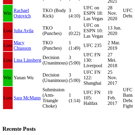
2021
UFC on
28
Rachael
TKO (Body
3
UFC F
Win
ESPN 18:
Nov.
Ostovich
Kick)
(4:10)
Debut
Las Vegas
2020
UFC on
TKO
1
13 Jun.
Loss
Julia Avila
ESPN 10:
(Punches)
(0:22)
2020
Las Vegas
Macy
TKO
1
2 Mar.
Loss
UFC 235
Chiasson
(Punches)
(1:49)
2019
UFC FN
27
Decision
3
Loss
Lina Länsberg
130:
Mei.
(Unanimous)
(5:00)
Liverpool
2018
UFC FN
25
Decision
3
Win
Yanan Wu
122:
Nov.
(Unanimous)
(5:00)
Shanghai
2017
Submission
UFC
UFC FN
19
(Arm-
1
Banta
Loss
Sara McMann
105:
Feb.
Triangle
(1:14)
Debut
Halifax
2017
Choke)
Fight 
Recente Posts