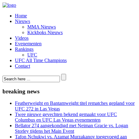
Home
Nieuws
MMA Nieuws
Kickboks Nieuws
Videos
Evenementen
Rankings
UFC
UFC All Time Champions
Contact
breaking news
Featherweight en Bantamweight titel rematches gepland voor
UFC 272 in Las Vegas
Twee nieuwe gevechten bekend gemaakt voor UFC
Columbus en UFC Las Vegas evenementen
Bellator 274 aangekondigd met Neiman Gracie vs. Logan
Storley tijdens het Main Event
Tafon Nchukwi vs. Azamat Murzakanov toegevoegd aan