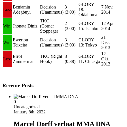
GLORY
Benjamin
Decision
3
7 Nov.
Loss
18:
Adegbuyi
(Unanimous)
(3:00)
2014
Oklahoma
TKO
2
GLORY
12 Apr.
Win
Jhonata Diniz
(Corner
(3:00)
15: Istanbul
2014
Stoppage)
21
Ewerton
Decision
3
GLORY
Win
Dec.
Teixeira
(Unanimous)
(3:00)
13: Tokyo
2013
12
Errol
TKO (Right
3
GLORY
Loss
Okt.
Zimmerman
Hook)
(0:38)
11: Chicago
2013
Recente Posts
0
Uncategorized
January 8th, 2022
Marcel Dorff verlaat MMA DNA