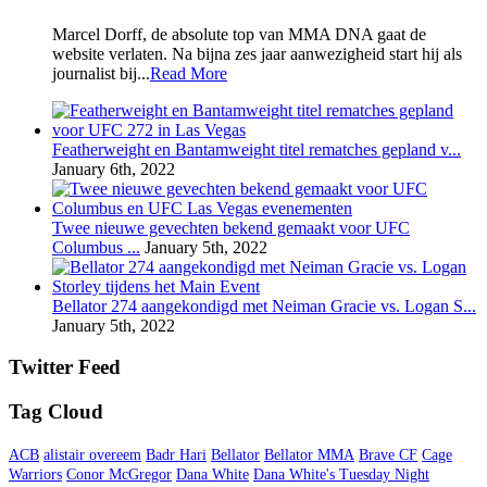
Marcel Dorff, de absolute top van MMA DNA gaat de
website verlaten. Na bijna zes jaar aanwezigheid start hij als
journalist bij...
Read More
Featherweight en Bantamweight titel rematches gepland v...
January 6th, 2022
Twee nieuwe gevechten bekend gemaakt voor UFC
Columbus ...
January 5th, 2022
Bellator 274 aangekondigd met Neiman Gracie vs. Logan S...
January 5th, 2022
Twitter Feed
Tag Cloud
ACB
alistair overeem
Badr Hari
Bellator
Bellator MMA
Brave CF
Cage
Warriors
Conor McGregor
Dana White
Dana White's Tuesday Night