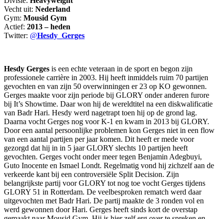
Divisie:
Heavyweight
Vecht uit:
Nederland
Gym:
Mousid Gym
Actief:
2013 – heden
Twitter:
@
Hesdy_Gerges
Hesdy Gerges
is een echte veteraan in de sport en begon zijn
professionele carrière in 2003. Hij heeft inmiddels ruim 70 partijen
gevochten en van zijn 50 overwinningen er 23 op KO gewonnen.
Gerges maakte voor zijn periode bij GLORY onder anderen furore
bij It’s Showtime. Daar won hij de wereldtitel na een diskwalificatie
van Badr Hari. Hesdy werd nagetrapt toen hij op de grond lag.
Daarna vocht Gerges nog voor K-1 en kwam in 2013 bij GLORY.
Door een aantal persoonlijke problemen kon Gerges niet in een flow
van een aantal partijen per jaar komen. Dit heeft er mede voor
gezorgd dat hij in in 5 jaar GLORY slechts 10 partijen heeft
gevochten. Gerges vocht onder meer tegen Benjamin Adegbuyi,
Guto Inocente en Ismael Londt. Regelmatig vond hij zichzelf aan de
verkeerde kant bij een controversiële Split Decision. Zijn
belangrijkste partij voor GLORY tot nog toe vocht Gerges tijdens
GLORY 51 in Rotterdam. De veelbesproken rematch werd daar
uitgevochten met Badr Hari. De partij maakte de 3 ronden vol en
werd gewonnen door Hari. Gerges heeft sinds kort de overstap
gemaakt naar Mousid Gym. Hij is hier zelf erg over te spreken en