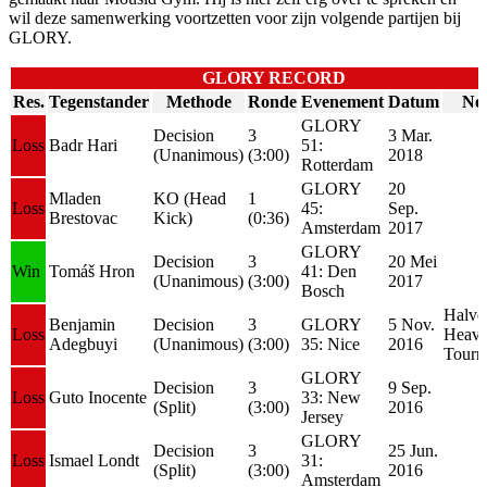
wil deze samenwerking voortzetten voor zijn volgende partijen bij
GLORY.
GLORY RECORD
Res.
Tegenstander
Methode
Ronde
Evenement
Datum
Not
GLORY
Decision
3
3 Mar.
Loss
Badr Hari
51:
(Unanimous)
(3:00)
2018
Rotterdam
GLORY
20
Mladen
KO (Head
1
Loss
45:
Sep.
Brestovac
Kick)
(0:36)
Amsterdam
2017
GLORY
Decision
3
20 Mei
Win
Tomáš Hron
41: Den
(Unanimous)
(3:00)
2017
Bosch
Halve
Benjamin
Decision
3
GLORY
5 Nov.
Loss
Heavy
Adegbuyi
(Unanimous)
(3:00)
35: Nice
2016
Tourn
GLORY
Decision
3
9 Sep.
Loss
Guto Inocente
33: New
(Split)
(3:00)
2016
Jersey
GLORY
Decision
3
25 Jun.
Loss
Ismael Londt
31:
(Split)
(3:00)
2016
Amsterdam