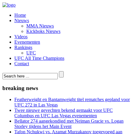
Home
Nieuws
MMA Nieuws
Kickboks Nieuws
Videos
Evenementen
Rankings
UFC
UFC All Time Champions
Contact
breaking news
Featherweight en Bantamweight titel rematches gepland voor
UFC 272 in Las Vegas
Twee nieuwe gevechten bekend gemaakt voor UFC
Columbus en UFC Las Vegas evenementen
Bellator 274 aangekondigd met Neiman Gracie vs. Logan
Storley tijdens het Main Event
Tafon Nchukwi vs. Azamat Murzakanov toegevoegd aan