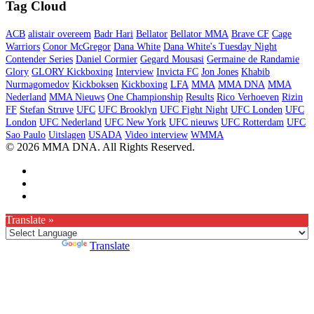
Tag Cloud
ACB
alistair overeem
Badr Hari
Bellator
Bellator MMA
Brave CF
Cage
Warriors
Conor McGregor
Dana White
Dana White's Tuesday Night
Contender Series
Daniel Cormier
Gegard Mousasi
Germaine de Randamie
Glory
GLORY Kickboxing
Interview
Invicta FC
Jon Jones
Khabib
Nurmagomedov
Kickboksen
Kickboxing
LFA
MMA
MMA DNA
MMA
Nederland
MMA Nieuws
One Championship
Results
Rico Verhoeven
Rizin
FF
Stefan Struve
UFC
UFC Brooklyn
UFC Fight Night
UFC Londen
UFC
London
UFC Nederland
UFC New York
UFC nieuws
UFC Rotterdam
UFC
Sao Paulo
Uitslagen
USADA
Video interview
WMMA
© 2026 MMA DNA. All Rights Reserved.
Translate »
Powered by
Translate