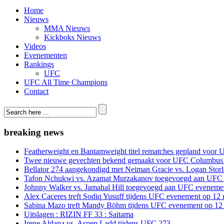
Home
Nieuws
MMA Nieuws
Kickboks Nieuws
Videos
Evenementen
Rankings
UFC
UFC All Time Champions
Contact
breaking news
Featherweight en Bantamweight titel rematches gepland voor 
Twee nieuwe gevechten bekend gemaakt voor UFC Columbus
Bellator 274 aangekondigd met Neiman Gracie vs. Logan Storle
Tafon Nchukwi vs. Azamat Murzakanov toegevoegd aan UFC e
Johnny Walker vs. Jamahal Hill toegevoegd aan UFC evenement
Alex Caceres treft Sodiq Yusuff tijdens UFC evenement op 12 
Sabina Mazo treft Mandy Böhm tijdens UFC evenement op 12 
Uitslagen : RIZIN FF 33 : Saitama
Irene Aldana vs. Aspen Ladd tijdens UFC 273