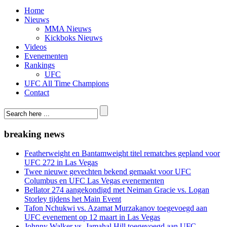
Home
Nieuws
MMA Nieuws
Kickboks Nieuws
Videos
Evenementen
Rankings
UFC
UFC All Time Champions
Contact
breaking news
Featherweight en Bantamweight titel rematches gepland voor
UFC 272 in Las Vegas
Twee nieuwe gevechten bekend gemaakt voor UFC
Columbus en UFC Las Vegas evenementen
Bellator 274 aangekondigd met Neiman Gracie vs. Logan
Storley tijdens het Main Event
Tafon Nchukwi vs. Azamat Murzakanov toegevoegd aan
UFC evenement op 12 maart in Las Vegas
Johnny Walker vs. Jamahal Hill toegevoegd aan UFC