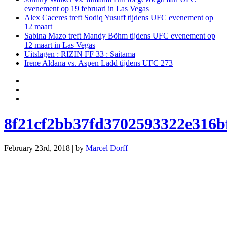
evenement op 19 februari in Las Vegas
Alex Caceres treft Sodiq Yusuff tijdens UFC evenement op
12 maart
Sabina Mazo treft Mandy Böhm tijdens UFC evenement op
12 maart in Las Vegas
Uitslagen : RIZIN FF 33 : Saitama
Irene Aldana vs. Aspen Ladd tijdens UFC 273
8f21cf2bb37fd3702593322e316
February 23rd, 2018 | by
Marcel Dorff