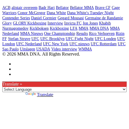
ACB
alistair overeem
Badr Hari
Bellator
Bellator MMA
Brave CF
Cage
Warriors
Conor McGregor
Dana White
Dana White's Tuesday Night
Contender Series
Daniel Cormier
Gegard Mousasi
Germaine de Randamie
Glory
GLORY Kickboxing
Interview
Invicta FC
Jon Jones
Khabib
Nurmagomedov
Kickboksen
Kickboxing
LFA
MMA
MMA DNA
MMA
Nederland
MMA Nieuws
One Championship
Results
Rico Verhoeven
Rizin
FF
Stefan Struve
UFC
UFC Brooklyn
UFC Fight Night
UFC Londen
UFC
London
UFC Nederland
UFC New York
UFC nieuws
UFC Rotterdam
UFC
Sao Paulo
Uitslagen
USADA
Video interview
WMMA
© 2026 MMA DNA. All Rights Reserved.
Translate »
Powered by
Translate