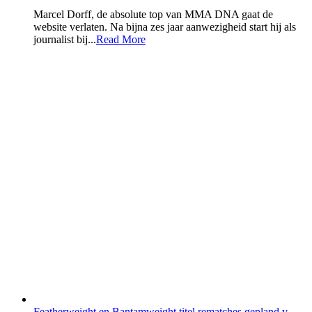
Marcel Dorff, de absolute top van MMA DNA gaat de
website verlaten. Na bijna zes jaar aanwezigheid start hij als
journalist bij...
Read More
Featherweight en Bantamweight titel rematches gepland v...