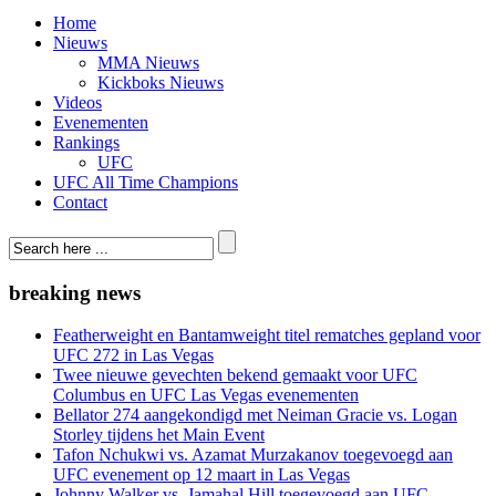
Home
Nieuws
MMA Nieuws
Kickboks Nieuws
Videos
Evenementen
Rankings
UFC
UFC All Time Champions
Contact
breaking news
Featherweight en Bantamweight titel rematches gepland voor
UFC 272 in Las Vegas
Twee nieuwe gevechten bekend gemaakt voor UFC
Columbus en UFC Las Vegas evenementen
Bellator 274 aangekondigd met Neiman Gracie vs. Logan
Storley tijdens het Main Event
Tafon Nchukwi vs. Azamat Murzakanov toegevoegd aan
UFC evenement op 12 maart in Las Vegas
Johnny Walker vs. Jamahal Hill toegevoegd aan UFC