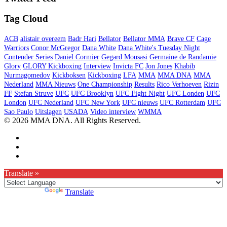
Tag Cloud
ACB
alistair overeem
Badr Hari
Bellator
Bellator MMA
Brave CF
Cage
Warriors
Conor McGregor
Dana White
Dana White's Tuesday Night
Contender Series
Daniel Cormier
Gegard Mousasi
Germaine de Randamie
Glory
GLORY Kickboxing
Interview
Invicta FC
Jon Jones
Khabib
Nurmagomedov
Kickboksen
Kickboxing
LFA
MMA
MMA DNA
MMA
Nederland
MMA Nieuws
One Championship
Results
Rico Verhoeven
Rizin
FF
Stefan Struve
UFC
UFC Brooklyn
UFC Fight Night
UFC Londen
UFC
London
UFC Nederland
UFC New York
UFC nieuws
UFC Rotterdam
UFC
Sao Paulo
Uitslagen
USADA
Video interview
WMMA
© 2026 MMA DNA. All Rights Reserved.
Translate »
Powered by
Translate