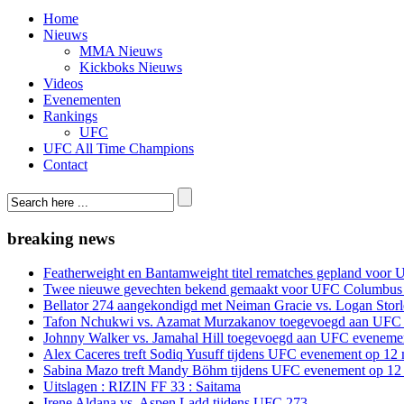
Home
Nieuws
MMA Nieuws
Kickboks Nieuws
Videos
Evenementen
Rankings
UFC
UFC All Time Champions
Contact
breaking news
Featherweight en Bantamweight titel rematches gepland voor 
Twee nieuwe gevechten bekend gemaakt voor UFC Columbus
Bellator 274 aangekondigd met Neiman Gracie vs. Logan Storle
Tafon Nchukwi vs. Azamat Murzakanov toegevoegd aan UFC e
Johnny Walker vs. Jamahal Hill toegevoegd aan UFC evenement
Alex Caceres treft Sodiq Yusuff tijdens UFC evenement op 12 
Sabina Mazo treft Mandy Böhm tijdens UFC evenement op 12 
Uitslagen : RIZIN FF 33 : Saitama
Irene Aldana vs. Aspen Ladd tijdens UFC 273