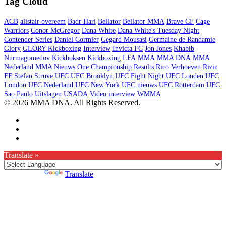
Tag Cloud
ACB
alistair overeem
Badr Hari
Bellator
Bellator MMA
Brave CF
Cage
Warriors
Conor McGregor
Dana White
Dana White's Tuesday Night
Contender Series
Daniel Cormier
Gegard Mousasi
Germaine de Randamie
Glory
GLORY Kickboxing
Interview
Invicta FC
Jon Jones
Khabib
Nurmagomedov
Kickboksen
Kickboxing
LFA
MMA
MMA DNA
MMA
Nederland
MMA Nieuws
One Championship
Results
Rico Verhoeven
Rizin
FF
Stefan Struve
UFC
UFC Brooklyn
UFC Fight Night
UFC Londen
UFC
London
UFC Nederland
UFC New York
UFC nieuws
UFC Rotterdam
UFC
Sao Paulo
Uitslagen
USADA
Video interview
WMMA
© 2026 MMA DNA. All Rights Reserved.
Translate »
Powered by
Translate