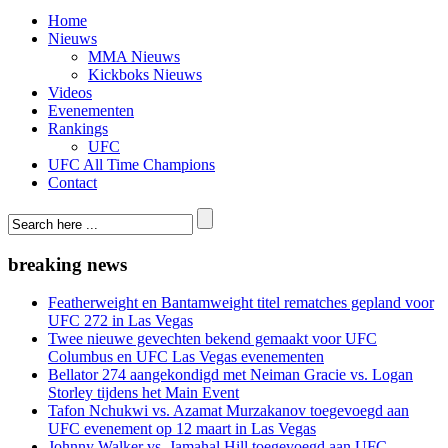
Home
Nieuws
MMA Nieuws
Kickboks Nieuws
Videos
Evenementen
Rankings
UFC
UFC All Time Champions
Contact
breaking news
Featherweight en Bantamweight titel rematches gepland voor
UFC 272 in Las Vegas
Twee nieuwe gevechten bekend gemaakt voor UFC
Columbus en UFC Las Vegas evenementen
Bellator 274 aangekondigd met Neiman Gracie vs. Logan
Storley tijdens het Main Event
Tafon Nchukwi vs. Azamat Murzakanov toegevoegd aan
UFC evenement op 12 maart in Las Vegas
Johnny Walker vs. Jamahal Hill toegevoegd aan UFC